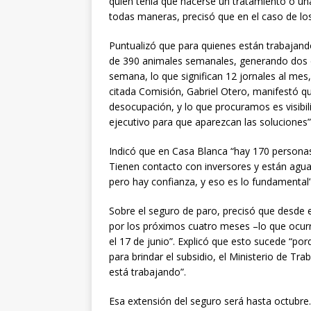
quien tenía que hacerse un tratamiento o un
todas maneras, precisó que en el caso de lo
Puntualizó que para quienes están trabajando
de 390 animales semanales, generando dos d
semana, lo que significan 12 jornales al mes,
citada Comisión, Gabriel Otero, manifestó
desocupación, y lo que procuramos es visibiliz
ejecutivo para que aparezcan las soluciones”
Indicó que en Casa Blanca “hay 170 persona
Tienen contacto con inversores y están agua
pero hay confianza, y eso es lo fundamental”,
Sobre el seguro de paro, precisó que desde e
por los próximos cuatro meses –lo que ocurri
el 17 de junio”. Explicó que esto sucede “p
para brindar el subsidio, el Ministerio de T
está trabajando”.
Esa extensión del seguro será hasta octubre