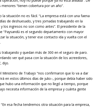
a operación, hoy no puede porque ya no está afiliada”. De
s menores “tienen cobertura por un año”.
 la situación no es fácil. “La empresa está con una faena
ías de deshuesado, y tres jornadas trabajando en la
 y los ingresos no son como antes”. El presidente de la
 que “Paysandú es el segundo departamento con mayor
ar la situación, y tener ese contacto ida y vuelta con el
.
s trabajando y quedan más de 300 en el seguro de paro.
rdando ver qué pasa con la situación de los acreedores,
 dijo.
l Ministerio de Trabajo “nos confirmaron que lo va a dar
rá en estos últimos días de julio–, porque debía haber sido
orque hubo una información que no llegó a tiempo, porque
rabajo necesita información de la empresa y cuánta gente
. “En esa fecha tendremos otra situación para la empresa,