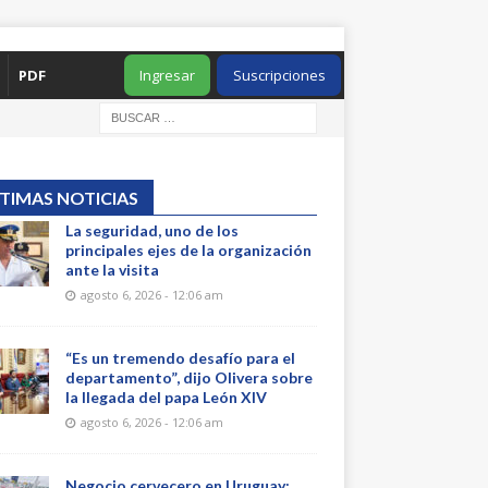
PDF
Ingresar
Suscripciones
TIMAS NOTICIAS
La seguridad, uno de los
principales ejes de la organización
ante la visita
agosto 6, 2026 - 12:06 am
“Es un tremendo desafío para el
departamento”, dijo Olivera sobre
la llegada del papa León XIV
agosto 6, 2026 - 12:06 am
Negocio cervecero en Uruguay: