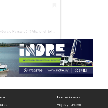
Una publicación compartida por Diario El Telégrafo Paysandú (@diario_el_telegrafo)
eral
Internacionales
ciales
Viajes y Turismo