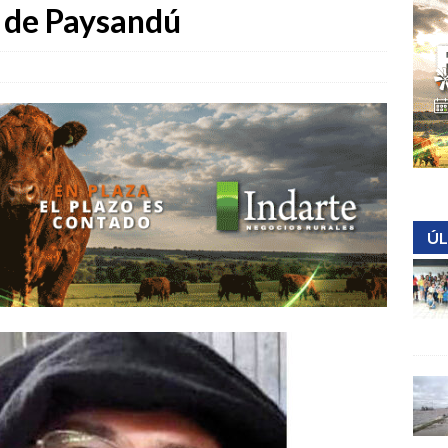
l de Paysandú
ÚL