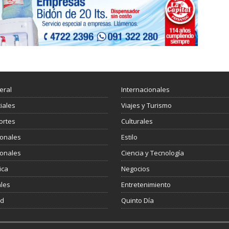
eral
Internacionales
ciales
Viajes y Turismo
ortes
Culturales
ionales
Estilo
ionales
Ciencia y Tecnología
ica
Negocios
les
Entretenimiento
ud
Quinto Día