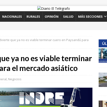
NACIONALES
RURALES
OPINIÓN
SALUD
MÁS SECCIONES
vierte que ya no es viable terminar cuero en Paysandú para
ÚL
ue ya no es viable terminar
ara el mercado asiático
eral
,
Negocios