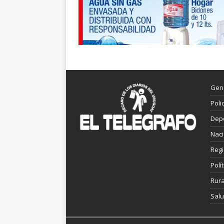
Gen
Poli
Dep
Nac
Reg
Polít
Rura
Sal