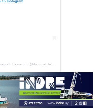
n en Instagram
Una publicación compartida por Diario El Telégrafo Paysandú (@diario_el_telegrafo)