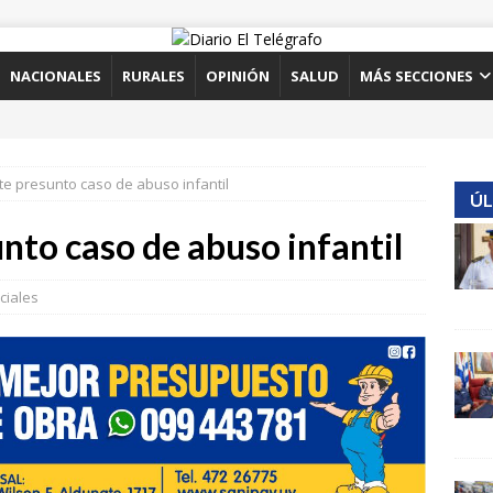
NACIONALES
RURALES
OPINIÓN
SALUD
MÁS SECCIONES
te presunto caso de abuso infantil
ÚL
nto caso de abuso infantil
iciales