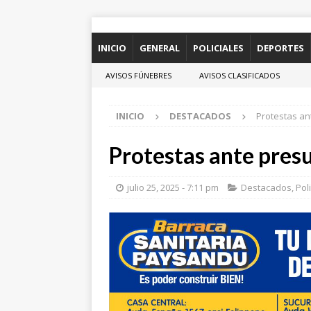
INICIO
GENERAL
POLICIALES
DEPORTES
AVISOS FÚNEBRES
AVISOS CLASIFICADOS
INICIO
DESTACADOS
Protestas an
Protestas ante presu
julio 25, 2025 - 7:11 pm
Destacados
,
Pol