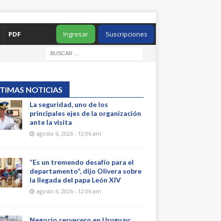
PDF
Ingresar
Suscripciones
TIMAS NOTICIAS
La seguridad, uno de los
principales ejes de la organización
ante la visita
agosto 6, 2026 - 12:06 am
“Es un tremendo desafío para el
departamento”, dijo Olivera sobre
la llegada del papa León XIV
agosto 6, 2026 - 12:06 am
Negocio cervecero en Uruguay: