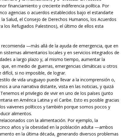
r financiamiento y creciente indiferencia política. Por
inco agencias o acuerdos establecidos bajo el estandarte
 la Salud, el Consejo de Derechos Humanos, los Acuerdos
a los Refugiados Palestinos), el último de ellos esta
e recomienda —más allá de la ayuda de emergencia, que en
n sistemas alimentarios locales y en servicios integrados de
lidades a largo plazo y, al mismo tiempo, aumentar la
es que, en medio de guerras, emergencias climáticas u otros
fícil, si no imposible, de lograr.
tilo de vida uruguayo puede llevar a la incomprensión o,
mos a una narrativa distante, vista en las noticias, y quizá
nemos el privilegio de vivir en uno de los países (junto
taria en América Latina y el Caribe. Esto es posible gracias
e los vaivenes políticos y también porque somos pocos y
ducir alimentos.
lacionados con la alimentación. Por ejemplo, la
 cinco años y la obesidad en la población adulta —ambos
aumento en la última década, generando diversos problemas