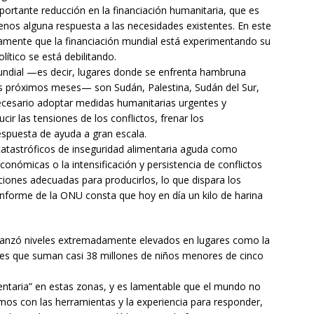
portante reducción en la financiación humanitaria, que es
enos alguna respuesta a las necesidades existentes. En este
damente que la financiación mundial está experimentando su
ítico se está debilitando.
undial —es decir, lugares donde se enfrenta hambruna
os próximos meses— son Sudán, Palestina, Sudán del Sur,
necesario adoptar medidas humanitarias urgentes y
ir las tensiones de los conflictos, frenar los
spuesta de ayuda a gran escala.
 catastróficos de inseguridad alimentaria aguda como
conómicas o la intensificación y persistencia de conflictos
ciones adecuadas para producirlos, lo que dispara los
informe de la ONU consta que hoy en día un kilo de harina
 alcanzó niveles extremadamente elevados en lugares como la
nes que suman casi 38 millones de niños menores de cinco
mentaria” en estas zonas, y es lamentable que el mundo no
os con las herramientas y la experiencia para responder,