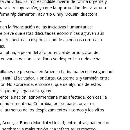
lvar vidas. Es imprescindible invertir de forma urgente y
para la recuperación, ya que la oportunidad de evitar una
uma rápidamente”, advirtió Cindy McCain, directora
.
n la financiación de las iniciativas humanitarias
se prevé que estas dificultades económicas agraven aún
ue respecta a la disponibilidad de alimentos como a la
as.
a Latina, a pesar del alto potencial de producción de
 en varias naciones, a diario se desperdicia o desecha
illones de personas en América Latina padecen inseguridad
 Haití, El Salvador, Honduras, Guatemala, y también entre
dor. No sorprende, entonces, que de algunos de estos
s que hoy llegan a Uruguay.
ente la nación latinoamericana más afectada, con casi la
idad alimentaria. Colombia, por su parte, arrastra
 el aumento de los desplazamientos internos y los altos
 Acnur, el Banco Mundial y Unicef, entre otras, han hecho
 hambre y la malnutrición, y a “efectuar un reseteo