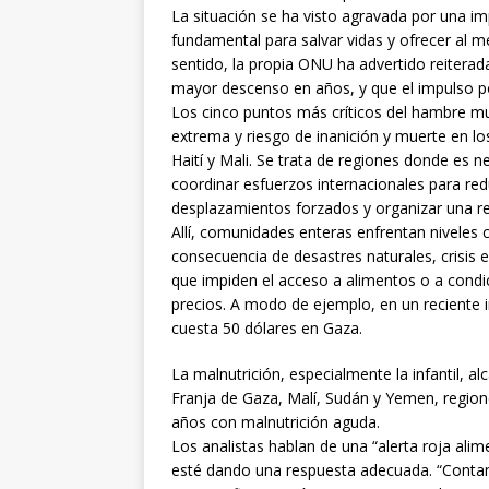
La situación se ha visto agravada por una im
fundamental para salvar vidas y ofrecer al m
sentido, la propia ONU ha advertido reitera
mayor descenso en años, y que el impulso pol
Los cinco puntos más críticos del hambre m
extrema y riesgo de inanición y muerte en l
Haití y Mali. Se trata de regiones donde es 
coordinar esfuerzos internacionales para reduc
desplazamientos forzados y organizar una re
Allí, comunidades enteras enfrentan niveles
consecuencia de desastres naturales, crisis e
que impiden el acceso a alimentos o a condi
precios. A modo de ejemplo, en un reciente 
cuesta 50 dólares en Gaza.
La malnutrición, especialmente la infantil,
Franja de Gaza, Malí, Sudán y Yemen, regio
años con malnutrición aguda.
Los analistas hablan de una “alerta roja ali
esté dando una respuesta adecuada. “Contam