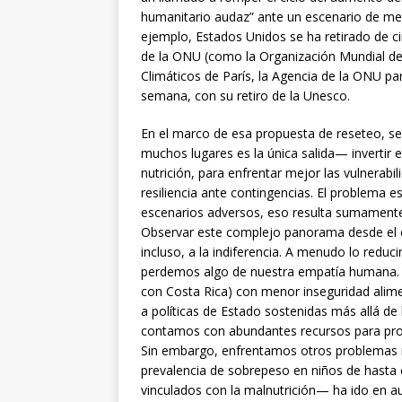
humanitario audaz” ante un escenario de meno
ejemplo, Estados Unidos se ha retirado de c
de la ONU (como la Organización Mundial de
Climáticos de París, la Agencia de la ONU par
semana, con su retiro de la Unesco.
En el marco de esa propuesta de reseteo, s
muchos lugares es la única salida— invertir e
nutrición, para enfrentar mejor las vulnerabi
resiliencia ante contingencias. El problema 
escenarios adversos, eso resulta sumamente di
Observar este complejo panorama desde el es
incluso, a la indiferencia. A menudo lo reduci
perdemos algo de nuestra empatía humana. Te
con Costa Rica) con menor inseguridad alimen
a políticas de Estado sostenidas más allá d
contamos con abundantes recursos para pro
Sin embargo, enfrentamos otros problemas re
prevalencia de sobrepeso en niños de hasta
vinculados con la malnutrición— ha ido en 