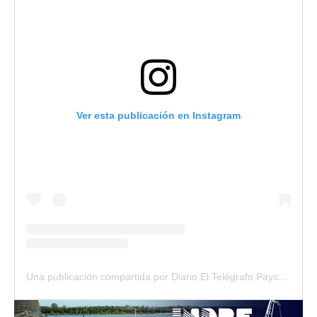
Ver esta publicación en Instagram
Una publicación compartida por Diario El Telégrafo Paysandú (@diario_el_telegrafo)