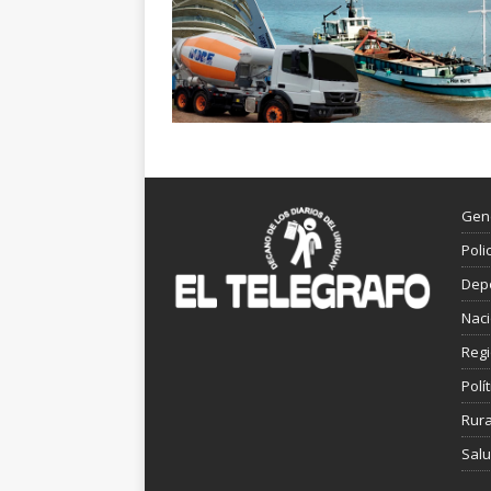
Gen
Poli
Dep
Nac
Reg
Polít
Rura
Sal