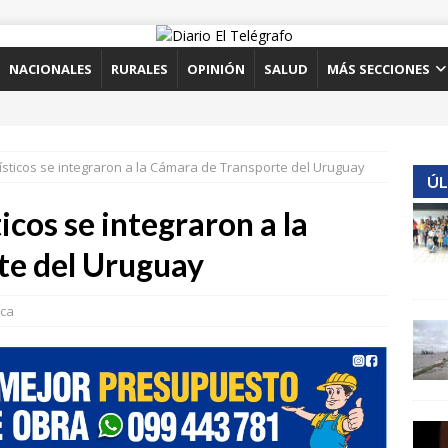
NACIONALES
RURALES
OPINIÓN
SALUD
MÁS SECCIONES
rísticos se integraron a la Cámara de Transporte del Uruguay
ÚL
icos se integraron a la
te del Uruguay
ica