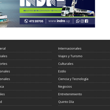
eral
Internacionales
ciales
Viajes y Turismo
ortes
Culturales
ionales
Estilo
ionales
Ciencia y Tecnología
ica
Negocios
les
Entretenimiento
ud
Quinto Día