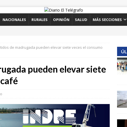
NACIONALES
RURALES
OPINIÓN
SALUD
MÁS SECCIONES
rtidos de madrugada pueden elevar siete veces el consumo
ÚL
rugada pueden elevar siete
 café
to