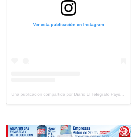
Ver esta publicación en Instagram
Una publicación compartida por Diario El Telégrafo Paysandú (@diario_el_telegrafo)