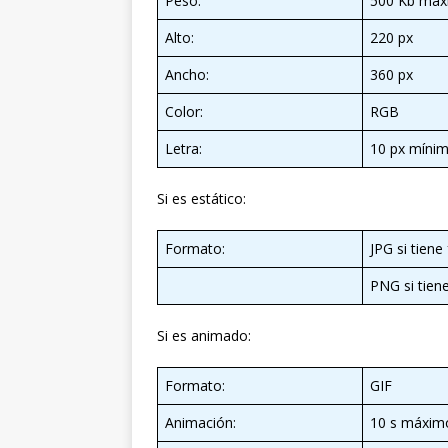
Peso:
500 Kb máx
Alto:
220 px
Ancho:
360 px
Color:
RGB
Letra:
10 px míni
Si es estático:
Formato:
JPG si tien
PNG si tien
Si es animado:
Formato:
GIF
Animación:
10 s máxim