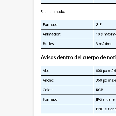
Si es animado:
Formato:
GIF
Animación:
10 s máxim
Bucles:
3 máximo
Avisos dentro del cuerpo de not
Alto:
600 px máx
Ancho:
360 px máx
Color:
RGB
Formato:
JPG si tien
PNG si tien