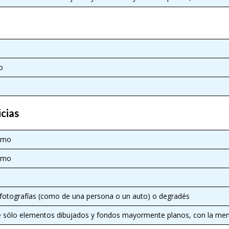
o
icias
imo
imo
e fotografías (como de una persona o un auto) o degradés
e sólo elementos dibujados y fondos mayormente planos, con la meno