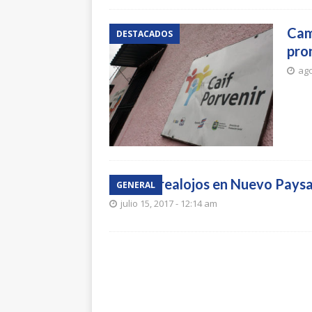
Cam
DESTACADOS
pro
ago
Plan de realojos en Nuevo Paysan
GENERAL
julio 15, 2017 - 12:14 am