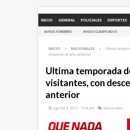
INICIO
GENERAL
POLICIALES
DEPORTES
AVISOS FÚNEBRES
AVISOS CLASIFICADOS
INICIO
NACIONALES
Ultima tempor
respecto al año anterior
Ultima temporada d
visitantes, con desc
anterior
agosto 3, 2017 - 1:54 am
Nacionales