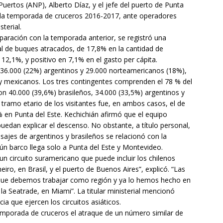
Puertos (ANP), Alberto Díaz, y el jefe del puerto de Punta
de la temporada de cruceros 2016-2017, ante operadores
terial.
aración con la temporada anterior, se registró una
al de buques atracados, de 17,8% en la cantidad de
12,1%, y positivo en 7,1% en el gasto per cápita.
 36.000 (22%) argentinos y 29.000 norteamericanos (18%),
 y mexicanos. Los tres contingentes comprenden el 78 % del
ron 40.000 (39,6%) brasileños, 34.000 (33,5%) argentinos y
 tramo etario de los visitantes fue, en ambos casos, el de
 en Punta del Este. Kechichián afirmó que el equipo
 puedan explicar el descenso. No obstante, a título personal,
sajes de argentinos y brasileños se relacionó con la
n barco llega solo a Punta del Este y Montevideo.
n circuito suramericano que puede incluir los chilenos
eiro, en Brasil, y el puerto de Buenos Aires”, explicó. “Las
 que debemos trabajar como región y ya lo hemos hecho en
, la Seatrade, en Miami”. La titular ministerial mencionó
a que ejercen los circuitos asiáticos.
emporada de cruceros el atraque de un número similar de