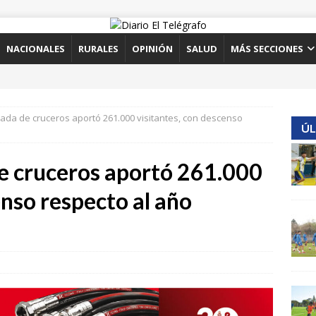
NACIONALES
RURALES
OPINIÓN
SALUD
MÁS SECCIONES
ada de cruceros aportó 261.000 visitantes, con descenso
ÚL
e cruceros aportó 261.000
enso respecto al año