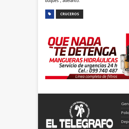
buques”, adelantó.
CRUCEROS
Gen
Poli
Dep