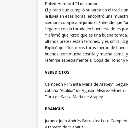
Polled Hereford PI de campo.
El jurado que cumplió su tarea en el tradicio
la lluvia en esas horas, encontró una muest
siempre complica al jurado”. Entiende que “u
llegaron con la torada en buen estado es por
Y afirmó que “creo que es una buena torada,
últimos bretes están faltones, y es difícil juz
Explicó que “los otros toros fueron de buen 
buenos, con mucha costilla y mucha carne, y
referirse especialmente al Copa de Honor y 
VEREDICTOS
Campeón PI “Santa María de Arapey”; Segund
cabaña “Ataliba” de Agustín Álvarez Minett
Toro de Santa María de Arapey.
BRANGUS
Jurado: Juan Andrés Borrazás: Lote Campeón
y tercero de “Cangüé”.