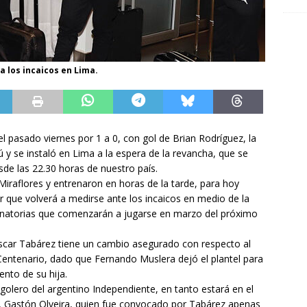
 los incaicos en Lima.
l pasado viernes por 1 a 0, con gol de Brian Rodríguez, la
 y se instaló en Lima a la espera de la revancha, que se
de las 22.30 horas de nuestro país.
 Miraflores y entrenaron en horas de la tarde, para hoy
ar que volverá a medirse ante los incaicos en medio de la
inatorias que comenzarán a jugarse en marzo del próximo
 Oscar Tabárez tiene un cambio asegurado con respecto al
 Centenario, dado que Fernando Muslera dejó el plantel para
ento de su hija.
olero del argentino Independiente, en tanto estará en el
e, Gastón Olveira, quien fue convocado por Tabárez apenas