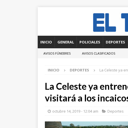
INICIO
GENERAL
POLICIALES
DEPORTES
AVISOS FÚNEBRES
AVISOS CLASIFICADOS
INICIO
DEPORTES
La Celeste ya en
La Celeste ya entre
visitará a los incaico
octubre 14, 2019 - 12:04 am
Deportes