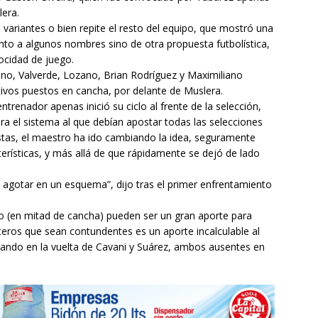
lera.
 variantes o bien repite el resto del equipo, que mostró una
anto a algunos nombres sino de otra propuesta futbolística,
locidad de juego.
ino, Valverde, Lozano, Brian Rodríguez y Maximiliano
vos puestos en cancha, por delante de Muslera.
trenador apenas inició su ciclo al frente de la selección,
a el sistema al que debían apostar todas las selecciones
listas, el maestro ha ido cambiando la idea, seguramente
terísticas, y más allá de que rápidamente se dejó de lado
 agotar en un esquema”, dijo tras el primer enfrentamiento
 (en mitad de cancha) pueden ser un gran aporte para
nteros que sean contundentes es un aporte incalculable al
sando en la vuelta de Cavani y Suárez, ambos ausentes en