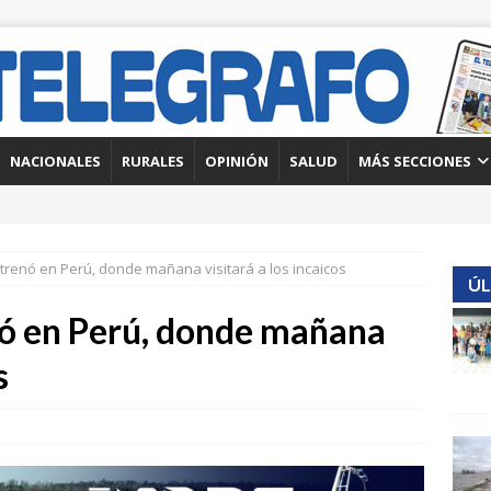
NACIONALES
RURALES
OPINIÓN
SALUD
MÁS SECCIONES
trenó en Perú, donde mañana visitará a los incaicos
ÚL
nó en Perú, donde mañana
s