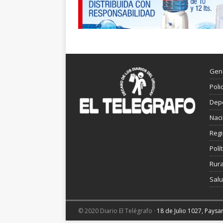
Gen
Poli
Dep
Nac
Reg
Polít
Rura
Sal
© 2020 Diario El Telégrafo ·
18 de Julio 1027, Pays