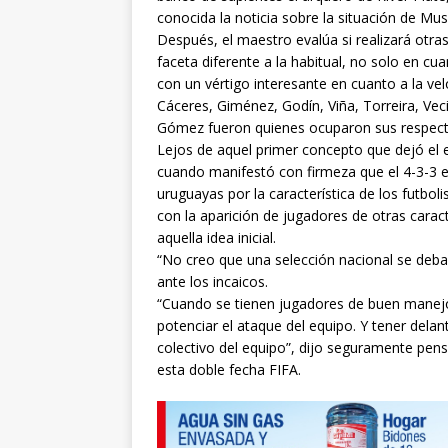
conocida la noticia sobre la situación de Mus
Después, el maestro evalúa si realizará otras
faceta diferente a la habitual, no solo en cu
con un vértigo interesante en cuanto a la ve
Cáceres, Giménez, Godín, Viña, Torreira, Vec
Gómez fueron quienes ocuparon sus respecti
Lejos de aquel primer concepto que dejó el en
cuando manifestó con firmeza que el 4-3-3 er
uruguayas por la característica de los futbo
con la aparición de jugadores de otras carac
aquella idea inicial.
“No creo que una selección nacional se deba
ante los incaicos.
“Cuando se tienen jugadores de buen manejo
potenciar el ataque del equipo. Y tener dela
colectivo del equipo”, dijo seguramente pen
esta doble fecha FIFA.