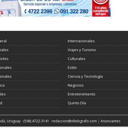
eral
Internacionales
ciales
Viajes y Turismo
ortes
Culturales
ionales
Estilo
ionales
Ciencia y Tecnología
ica
Negocios
les
Entretenimiento
ud
Quinto Día
andú, Uruguay
·
(598) 4722-3141
·
redaccion@eltelegrafo.com
|
Anunciantes