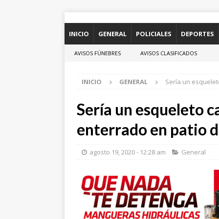
INICIO
GENERAL
POLICIALES
DEPORTES
AVISOS FÚNEBRES
AVISOS CLASIFICADOS
INICIO
GENERAL
Sería un esquelet
Sería un esqueleto c
enterrado en patio d
agosto 19, 2020 - 12:28 am
General