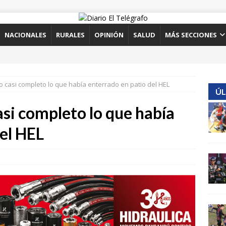
NACIONALES
RURALES
OPINIÓN
SALUD
MÁS SECCIONES
o casi completo lo que había enterrado en patio del HEL
ÚL
asi completo lo que había
el HEL