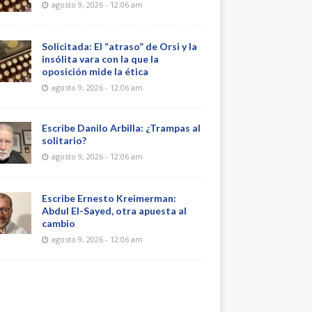
agosto 9, 2026 - 12:06 am
Solicitada: El “atraso” de Orsi y la
insólita vara con la que la
oposición mide la ética
agosto 9, 2026 - 12:06 am
Escribe Danilo Arbilla: ¿Trampas al
solitario?
agosto 9, 2026 - 12:06 am
Escribe Ernesto Kreimerman:
Abdul El-Sayed, otra apuesta al
cambio
agosto 9, 2026 - 12:06 am