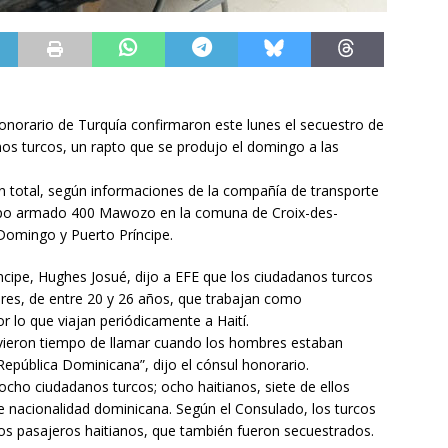
Honorario de Turquía confirmaron este lunes el secuestro de
os turcos, un rapto que se produjo el domingo a las
en total, según informaciones de la compañía de transporte
upo armado 400 Mawozo en la comuna de Croix-des-
Domingo y Puerto Príncipe.
ncipe, Hughes Josué, dijo a EFE que los ciudadanos turcos
res, de entre 20 y 26 años, que trabajan como
 lo que viajan periódicamente a Haití.
uvieron tiempo de llamar cuando los hombres estaban
epública Dominicana”, dijo el cónsul honorario.
 ocho ciudadanos turcos; ocho haitianos, siete de ellos
e nacionalidad dominicana. Según el Consulado, los turcos
os pasajeros haitianos, que también fueron secuestrados.