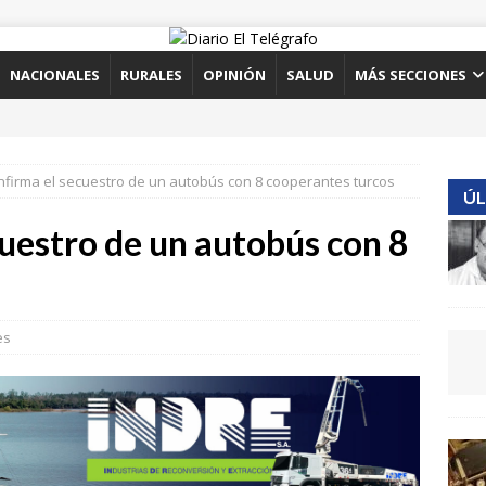
NACIONALES
RURALES
OPINIÓN
SALUD
MÁS SECCIONES
onfirma el secuestro de un autobús con 8 cooperantes turcos
ÚL
cuestro de un autobús con 8
es