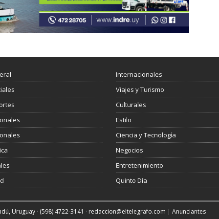
eral
Internacionales
ciales
Viajes y Turismo
ortes
Culturales
ionales
Estilo
ionales
Ciencia y Tecnología
ica
Negocios
les
Entretenimiento
ud
Quinto Día
andú, Uruguay
·
(598) 4722-3141
·
redaccion@eltelegrafo.com
|
Anunciantes