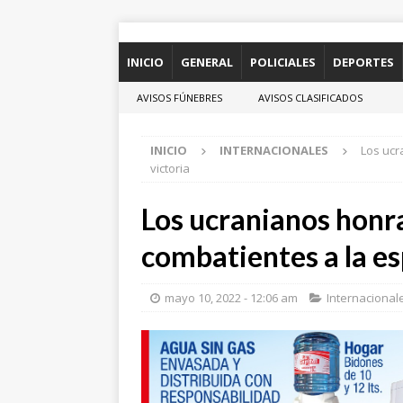
INICIO
GENERAL
POLICIALES
DEPORTES
AVISOS FÚNEBRES
AVISOS CLASIFICADOS
INICIO
INTERNACIONALES
Los ucr
victoria
Los ucranianos honra
combatientes a la es
mayo 10, 2022 - 12:06 am
Internacional