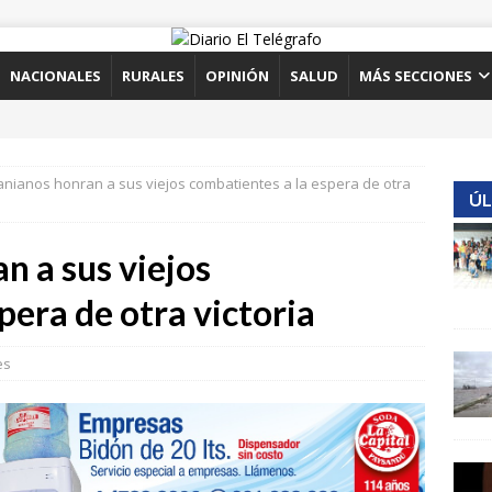
NACIONALES
RURALES
OPINIÓN
SALUD
MÁS SECCIONES
anianos honran a sus viejos combatientes a la espera de otra
ÚL
n a sus viejos
pera de otra victoria
es