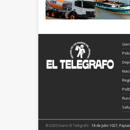
Gen
Poli
Dep
Nac
Reg
Polít
Rura
Sal
© 2020 Diario El Telégrafo ·
18 de Julio 1027, Pays