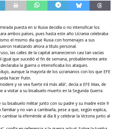
irada puesta en si Rusia decidía o no intensificar los
para ambos países, pues hasta este año Ucrania celebraba
nazismo el mismo día que Rusia con homenajes a sus
eron realizando ahora a título personal.
uso, las calles de la capital amanecieron casi tan vacías
l igual que sucedió el fin de semana, probablemente ante
 declaraba la guerra o intensificaba los ataques.
dujo, aunque la mayoría de los ucranianos con los que EFE
ueda hacer Putin.
nsidere y se vea fuerte irá más allá”, decía a EFE Max, de
fue a visitar a su bisabuelo muerto en la Segunda Guerra
 su bisabuelo militar junto con su padre y su madre este 9
 familiar y no van a cambiarla, pese a que, según explica,
cambiar la efeméride al día 8 y celebrar la Victoria junto al
a”, confía en referencia a la guerra actual. Sobre la tumba