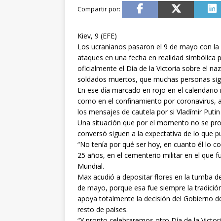
Kiev, 9 (EFE)
Los ucranianos pasaron el 9 de mayo con la m
ataques en una fecha en realidad simbólica 
oficialmente el Día de la Victoria sobre el 
soldados muertos, que muchas personas sigui
En ese día marcado en rojo en el calendario r
como en el confinamiento por coronavirus, a
los mensajes de cautela por si Vladímir Putin
Una situación que por el momento no se pro
conversó siguen a la expectativa de lo que p
“No tenía por qué ser hoy, en cuanto él lo co
25 años, en el cementerio militar en el que 
Mundial.
Max acudió a depositar flores en la tumba de
de mayo, porque esa fue siempre la tradición
apoya totalmente la decisión del Gobierno de 
resto de países.
“Y pronto celebraremos otro Día de la Victori