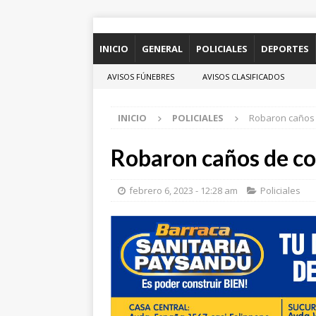
INICIO
GENERAL
POLICIALES
DEPORTES
AVISOS FÚNEBRES
AVISOS CLASIFICADOS
INICIO
POLICIALES
Robaron caños
Robaron caños de c
febrero 6, 2023 - 12:28 am
Policiales