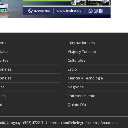
eral
Internacionales
ciales
Viajes y Turismo
ortes
Culturales
ionales
Estilo
ionales
Ciencia y Tecnología
ica
Negocios
les
Entretenimiento
ud
Quinto Día
andú, Uruguay
·
(598) 4722-3141
·
redaccion@eltelegrafo.com
|
Anunciantes