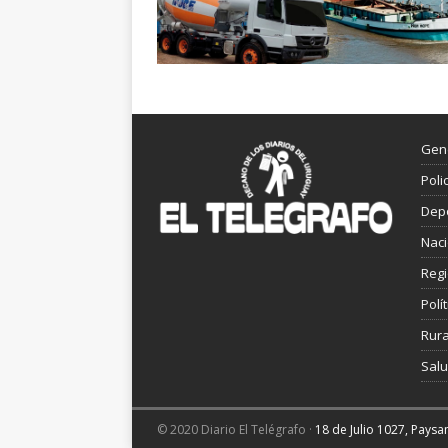
Gen
Poli
Dep
Nac
Reg
Polít
Rura
Sal
© 2020 Diario El Telégrafo ·
18 de Julio 1027, Pays