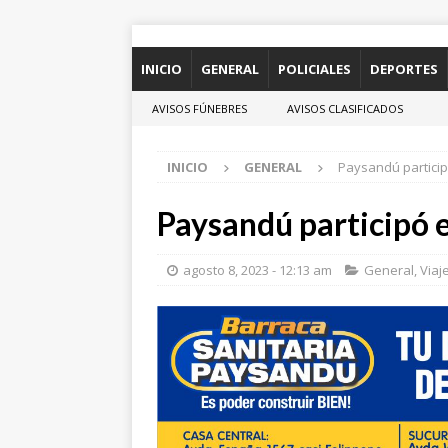
INICIO
GENERAL
POLICIALES
DEPORTES
AVISOS FÚNEBRES
AVISOS CLASIFICADOS
INICIO
GENERAL
Paysandú participó
Paysandú participó e
agosto 8, 2023 - 12:13 am
General
,
Viaj