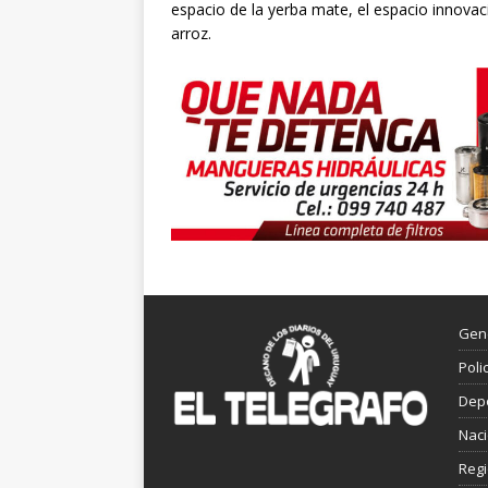
espacio de la yerba mate, el espacio innovac
arroz.
Gen
Poli
Dep
Nac
Reg