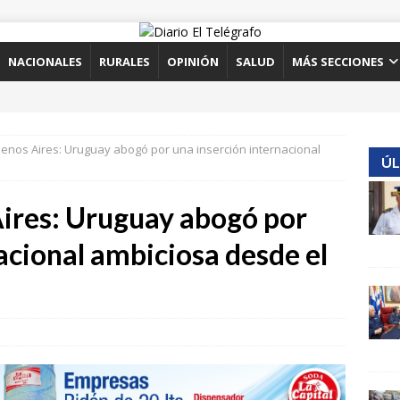
NACIONALES
RURALES
OPINIÓN
SALUD
MÁS SECCIONES
nos Aires: Uruguay abogó por una inserción internacional
ÚL
ires: Uruguay abogó por
acional ambiciosa desde el