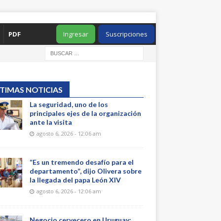
PDF
Ingresar
Suscripciones
TIMAS NOTICIAS
La seguridad, uno de los
principales ejes de la organización
ante la visita
agosto 6, 2026 - 12:06 am
“Es un tremendo desafío para el
departamento”, dijo Olivera sobre
la llegada del papa León XIV
agosto 6, 2026 - 12:06 am
Negocio cervecero en Uruguay: