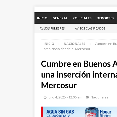
INICIO
GENERAL
POLICIALES
DEPORTES
AVISOS FÚNEBRES
AVISOS CLASIFICADOS
INICIO
NACIONALES
Cumbre en Bue
ambiciosa desde el Mercosur
Cumbre en Buenos A
una inserción intern
Mercosur
julio 4, 2025 - 12:06 am
Nacionales