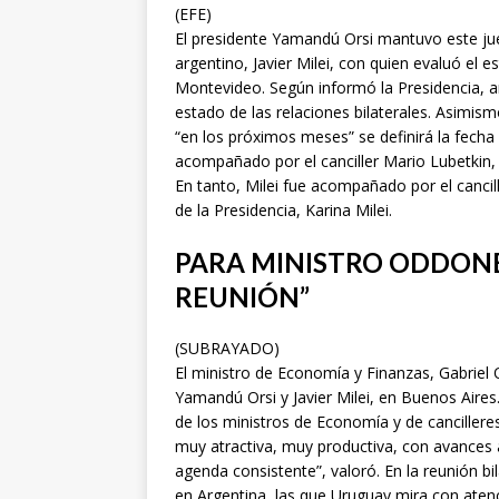
(EFE)
El presidente Yamandú Orsi mantuvo este ju
argentino, Javier Milei, con quien evaluó el es
Montevideo. Según informó la Presidencia, 
estado de las relaciones bilaterales. Asimism
“en los próximos meses” se definirá la fecha
acompañado por el canciller Mario Lubetkin,
En tanto, Milei fue acompañado por el cancill
de la Presidencia, Karina Milei.
PARA MINISTRO ODDON
REUNIÓN”
(SUBRAYADO)
El ministro de Economía y Finanzas, Gabriel 
Yamandú Orsi y Javier Milei, en Buenos Aire
de los ministros de Economía y de cancillere
muy atractiva, muy productiva, con avances 
agenda consistente”, valoró. En la reunión bi
en Argentina, las que Uruguay mira con ate