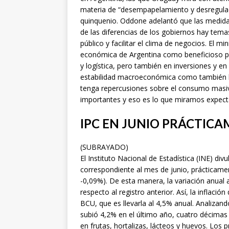
materia de “desempapelamiento y desregulaci
quinquenio. Oddone adelantó que las medida
de las diferencias de los gobiernos hay te
público y facilitar el clima de negocios. El m
económica de Argentina como beneficioso p
y logística, pero también en inversiones y en
estabilidad macroeconómica como también lo
tenga repercusiones sobre el consumo masi
importantes y eso es lo que miramos expect
IPC EN JUNIO PRÁCTIC
(SUBRAYADO)
El Instituto Nacional de Estadística (INE) di
correspondiente al mes de junio, prácticam
-0,09%). De esta manera, la variación anual 
respecto al registro anterior. Así, la inflac
BCU, que es llevarla al 4,5% anual. Analizan
subió 4,2% en el último año, cuatro décimas
en frutas, hortalizas, lácteos y huevos. Los 