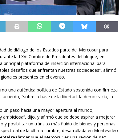
idad de diálogo de los Estados parte del Mercosur para
urante la LXVI Cumbre de Presidentes del bloque, en
a principal plataforma de inserción internacional para
ables desafíos que enfrentan nuestras sociedades”, afirmó
regionales presentes en el evento.
omo una auténtica política de Estado sostenida con firmeza
l acuerdo, “sobre la base de la libertad, la democracia, la
o un paso hacia una mayor apertura al mundo,
ambiciosa”, dijo, y afirmó que se debe aspirar a mejorar
llo y posibilitar un tránsito más fluido de bienes y personas.
especto al de la última cumbre, desarrollada en Montevideo
ntal reafirmar que el Mercosur es una región de paz,