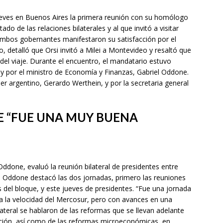
eves en Buenos Aires la primera reunión con su homólogo
tado de las relaciones bilaterales y al que invitó a visitar
ambos gobernantes manifestaron su satisfacción por el
o, detalló que Orsi invitó a Milei a Montevideo y resaltó que
 del viaje. Durante el encuentro, el mandatario estuvo
 y por el ministro de Economía y Finanzas, Gabriel Oddone.
er argentino, Gerardo Werthein, y por la secretaria general
E “FUE UNA MUY BUENA
Oddone, evaluó la reunión bilateral de presidentes entre
s. Oddone destacó las dos jornadas, primero las reuniones
s del bloque, y este jueves de presidentes. “Fue una jornada
a la velocidad del Mercosur, pero con avances en una
lateral se hablaron de las reformas que se llevan adelante
nción, así como de las reformas microeconómicas, en