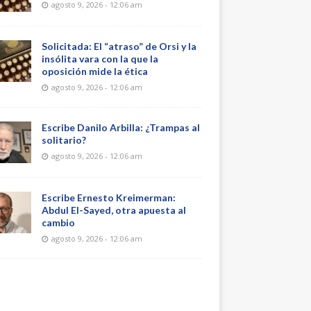
agosto 9, 2026 - 12:06 am
Solicitada: El “atraso” de Orsi y la
insólita vara con la que la
oposición mide la ética
agosto 9, 2026 - 12:06 am
Escribe Danilo Arbilla: ¿Trampas al
solitario?
agosto 9, 2026 - 12:06 am
Escribe Ernesto Kreimerman:
Abdul El-Sayed, otra apuesta al
cambio
agosto 9, 2026 - 12:06 am