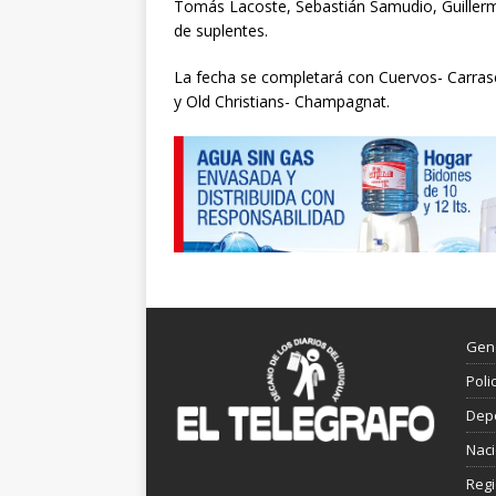
Tomás Lacoste, Sebastián Samudio, Guillerm
de suplentes.
La fecha se completará con Cuervos- Carrasc
y Old Christians- Champagnat.
Gen
Poli
Dep
Nac
Reg