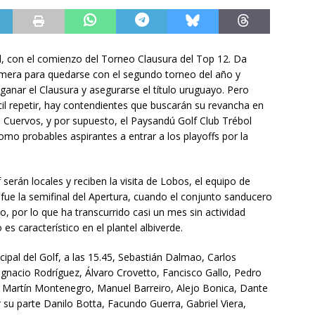
al, con el comienzo del Torneo Clausura del Top 12. Da
rimera para quedarse con el segundo torneo del año y
e ganar el Clausura y asegurarse el título uruguayo. Pero
cil repetir, hay contendientes que buscarán su revancha en
, Cuervos, y por supuesto, el Paysandú Golf Club Trébol
mo probables aspirantes a entrar a los playoffs por la
 serán locales y reciben la visita de Lobos, el equipo de
 fue la semifinal del Apertura, cuando el conjunto sanducero
o, por lo que ha transcurrido casi un mes sin actividad
es característico en el plantel albiverde.
ipal del Golf, a las 15.45, Sebastián Dalmao, Carlos
 Ignacio Rodríguez, Álvaro Crovetto, Fancisco Gallo, Pedro
n, Martín Montenegro, Manuel Barreiro, Alejo Bonica, Dante
 su parte Danilo Botta, Facundo Guerra, Gabriel Viera,