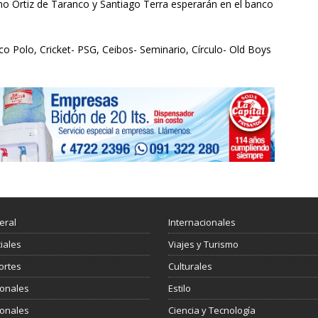
o Ortiz de Taranco y Santiago Terra esperarán en el banco
o Polo, Cricket- PSG, Ceibos- Seminario, Círculo- Old Boys
eral
Internacionales
ciales
Viajes y Turismo
ortes
Culturales
ionales
Estilo
ionales
Ciencia y Tecnología