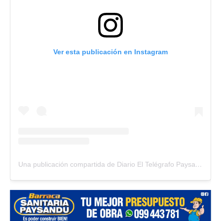
Ver esta publicación en Instagram
Una publicación compartida de Diario El Telégrafo Paysandú (@diario_el_telegrafo)