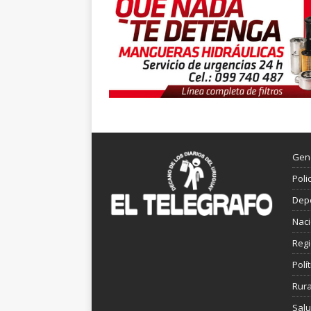
Gen
Poli
Dep
Nac
Reg
Polít
Rura
Sal