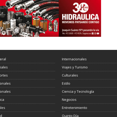
eral
Internacionales
ciales
Viajes y Turismo
ortes
Culturales
ionales
Estilo
ionales
Ciencia y Tecnología
ica
Negocios
les
Entretenimiento
ud
Quinto Día