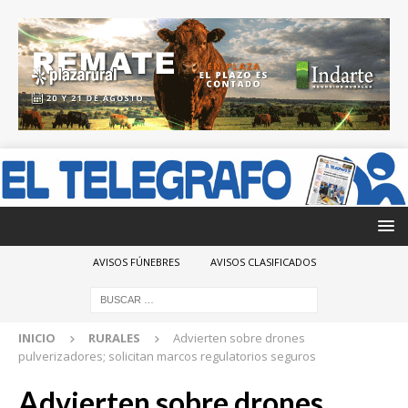
AVISOS FÚNEBRES
AVISOS CLASIFICADOS
INICIO
RURALES
Advierten sobre drones
pulverizadores; solicitan marcos regulatorios seguros
Advierten sobre drones