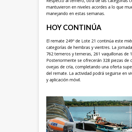
Respecto al ternero, otra de las categorías 
mantuvieron en niveles acordes a lo que mues
manejando en estas semanas.
HOY CONTINÚA
El remate 249º de Lote 21 continúa este mié
categorías de hembras y vientres. La jornad
762 terneros y terneras, 261 vaquillonas de 1 
Posteriormente se ofrecerán 328 piezas de c
ovejas de cría, completando una oferta super
del remate. La actividad podrá seguirse en vi
y aplicación móvil.