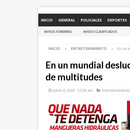
INICIO
GENERAL
POLICIALES
DEPORTES
AVISOS FÚNEBRES
AVISOS CLASIFICADOS
INICIO
ENTRETENIMIENTO
En un 
En un mundial desluc
de multitudes
junio 4, 2026 - 12:06 am
Entretenimient