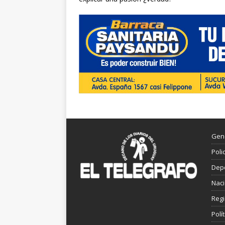
Gen
Poli
Dep
Nac
Reg
Polít