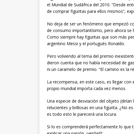
el Mundial de Sudáfrica del 2010. “Desde e
de comprar figuritas para ellos mismos”, expl
No deja de ser un fenómeno que empezó con
de consumo importantísimo, pero ahora se h
Como siempre hay figuritas que son más per
argentino Messi y el portugués Ronaldo.
Pero volviendo al tema del premio inexistent
dieron cuenta que no había necesidad de gas
ni un caramelo de premio. “El camino es la 
La recompensa, en este caso, es llegar con e
propio mundial importa cada vez menos.
Una especie de desviación del objeto (dirían
relucientes y brillosas en una figurita. ¿No e
es todo esto le parecerá una locura.
Si lo es comprenderá perfectamente lo que t
explicar una pasión ¿verdad?