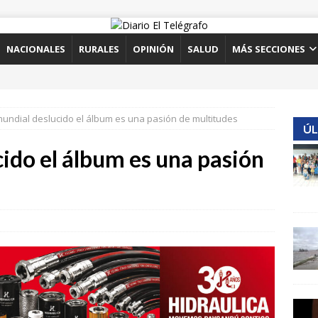
NACIONALES
RURALES
OPINIÓN
SALUD
MÁS SECCIONES
mundial deslucido el álbum es una pasión de multitudes
ÚL
ido el álbum es una pasión
o