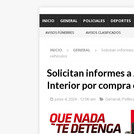
INICIO
GENERAL
POLICIALES
DEPORTES
AVISOS FÚNEBRES
AVISOS CLASIFICADOS
INICIO
GENERAL
Solicitan informes
vehículos
Solicitan informes a
Interior por compra 
junio 4, 2026 - 12:06 am
General
,
Polític