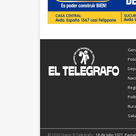
Gen
Poli
Dep
Nac
Reg
Polít
Rura
Sal
© 2020 Diario El Telégrafo ·
18 de Julio 1027, Pays