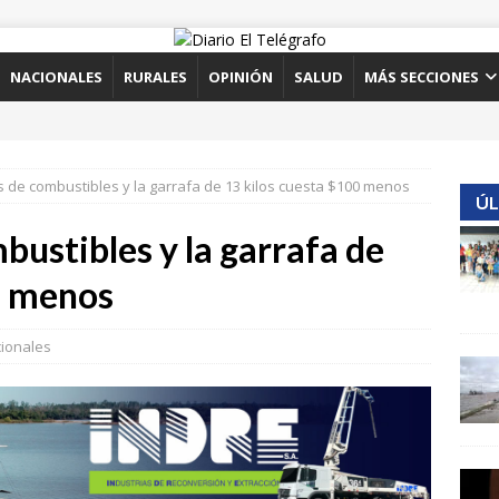
NACIONALES
RURALES
OPINIÓN
SALUD
MÁS SECCIONES
s de combustibles y la garrafa de 13 kilos cuesta $100 menos
ÚL
bustibles y la garrafa de
0 menos
ionales