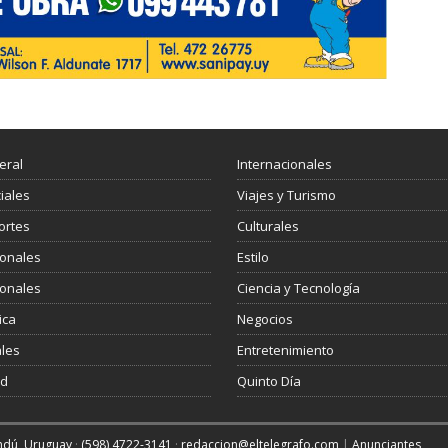
eral
Internacionales
ciales
Viajes y Turismo
ortes
Culturales
ionales
Estilo
ionales
Ciencia y Tecnología
ica
Negocios
les
Entretenimiento
ud
Quinto Día
andú, Uruguay
·
(598) 4722-3141
·
redaccion@eltelegrafo.com
|
Anunciantes