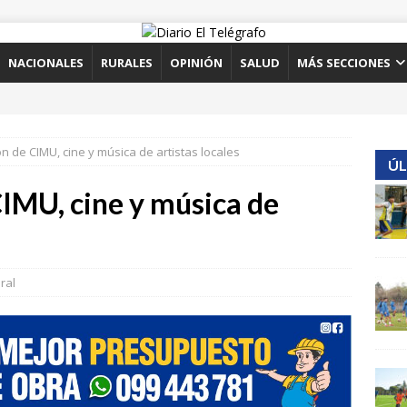
NACIONALES
RURALES
OPINIÓN
SALUD
MÁS SECCIONES
n de CIMU, cine y música de artistas locales
ÚL
CIMU, cine y música de
ral