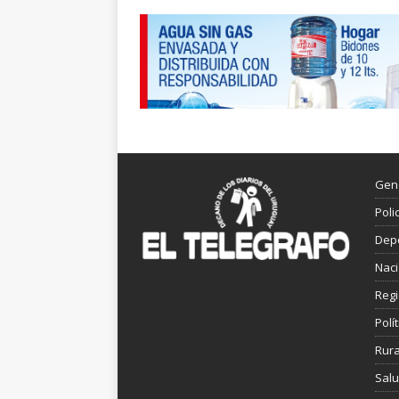
Gen
Poli
Dep
Nac
Reg
Polít
Rura
Sal