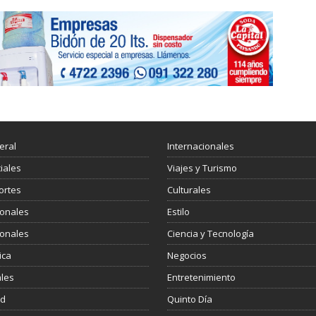
eral
Internacionales
ciales
Viajes y Turismo
ortes
Culturales
ionales
Estilo
ionales
Ciencia y Tecnología
ica
Negocios
les
Entretenimiento
ud
Quinto Día