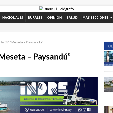
NACIONALES
RURALES
OPINIÓN
SALUD
MÁS SECCIONES
in la 68ª “Meseta – Paysandú”
ÚL
ª “Meseta – Paysandú”