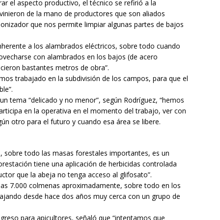
 el aspecto productivo, el técnico se refirió a la
vinieron de la mano de productores que son aliados
lonizador que nos permite limpiar algunas partes de bajos
nherente a los alambrados eléctricos, sobre todo cuando
rovecharse con alambrados en los bajos (de acero
icieron bastantes metros de obra”.
os trabajado en la subdivisión de los campos, para que el
le”.
s un tema “delicado y no menor”, según Rodríguez, “hemos
rticipa en la operativa en el momento del trabajo, ver con
gún otro para el futuro y cuando esa área se libere.
es, sobre todo las masas forestales importantes, es un
orestación tiene una aplicación de herbicidas controlada
ctor que la abeja no tenga acceso al glifosato”.
nas 7.000 colmenas aproximadamente, sobre todo en los
bajando desde hace dos años muy cerca con un grupo de
ingreso para apicultores, señaló que “intentamos que