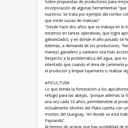
Sobre propuestas de productores para mejorar
incorporación de algunas herramientas “que 
nuestros. Se trata por ejemplo del rombo co
que están sucias de malezas”.
“Desde hace dos años que se trabaja en lo i
estamos en tareas operativas, que logra ap
galvanizado), y en donde el año pasado se h
Además, a demanda de los productores, “hem
manejo ganadero y sanitario sea más accesib
Respecto a la problemática del agua, que e
intentado que cuando el área de caminería pa
el productor y limpiar tajamares o realizar al
APICULTURA
Lo que brinda la forestación a los apicultor
refugio para las abejas, “porque además la f
una vez cada 10 años, permitiéndole al produ
Actualmente Montes del Plata cuenta con u
montes del Queguay, “en donde se está tra
Paysandú”.
Al tiempo de aclarar que hay posibilidad de 