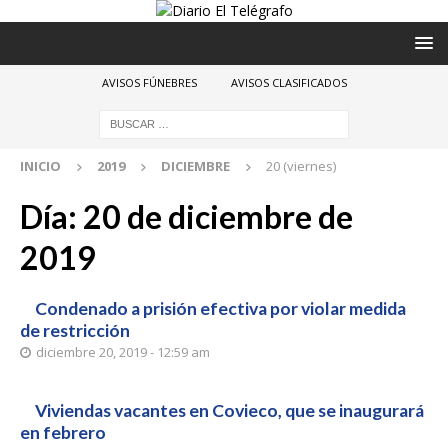
AVISOS FÚNEBRES
AVISOS CLASIFICADOS
INICIO
2019
DICIEMBRE
20 (viernes)
Día:
20 de diciembre de
2019
Condenado a prisión efectiva por violar medida
de restricción
diciembre 20, 2019 - 12:59 am
Viviendas vacantes en Covieco, que se inaugurará
en febrero