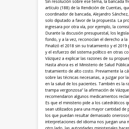
Sin resolución sobre ese tema, la bancada f
artículo (188) de la Rendición de Cuentas, qu
coordinador de bancada, Alejandro Sánchez, 
solo diputado a favor de la propuesta. La pr
ingresara por otra vía, por ejemplo, la comis
Durante la discusión presupuestal, los legisl
fondo, y a la vez, reconocían el derecho a la
Finalizó el 2018 sin su tratamiento y el 20
y el esfuerzo del sistema político en otras 
Vázquez a explicar las razones de su propues
Hasta ahora es el Ministerio de Salud Públi
tratamiento de alto costo. Previamente la cá
sobre las técnicas necesarias, a juzgar por l
en la salud de los pacientes. También es la 
trampa vergonzosa” la afirmación de Vázquez
recomendaron algunos medicamentos reclamado
Es que el ministerio pide a los catedráticos
sean utilizados para una mayor cantidad de 
los que puedan resultar demasiado onerosos 
interpretaciones del idioma nos juegan una m
otro lado, las autoridades ministeriales hace