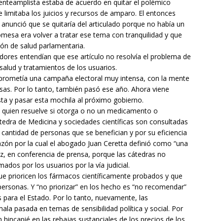
renteamplista estaba de acuerdo en quitar el polémico
e limitaba los juicios y recursos de amparo. El entonces
anunció que se quitaría del articulado porque no había un
omesa era volver a tratar ese tema con tranquilidad y que
ión de salud parlamentaria.
adores entendían que ese artículo no resolvía el problema de
 salud y tratamientos de los usuarios.
19 prometía una campaña electoral muy intensa, con la mente
cosas. Por lo tanto, también pasó ese año. Ahora viene
ta y pasar esta mochila al próximo gobierno.
ca quien resuelve si otorga o no un medicamento o
tedra de Medicina y sociedades científicas son consultadas
a cantidad de personas que se benefician y por su eficiencia
razón por la cual el abogado Juan Ceretta definió como “una
, en conferencia de prensa, porque las cátedras no
s por los usuarios por la vía judicial.
 que prioricen los fármacos científicamente probados y que
personas. Y “no priorizar” en los hecho es “no recomendar”
para el Estado. Por lo tanto, nuevamente, las
ala pasada en temas de sensibilidad política y social. Por
n hincapié en las rebajas sustanciales de los precios de los