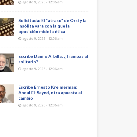
agosto 9, 2026 - 12:06 am
Solicitada: El “atraso” de Orsi y la
insólita vara con la que la
oposición mide la ética
agosto 9, 2026 - 12:06 am
Escribe Danilo Arbilla: ¿Trampas al
solitario?
agosto 9, 2026 - 12:06 am
Escribe Ernesto Kreimerman:
Abdul El-Sayed, otra apuesta al
cambio
agosto 9, 2026 - 12:06 am