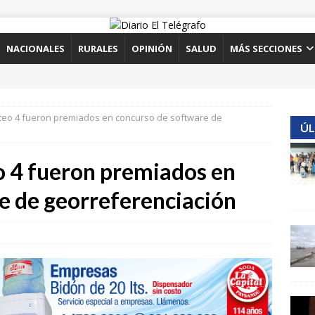
NACIONALES
RURALES
OPINIÓN
SALUD
MÁS SECCIONES
iceo 4 fueron premiados en concurso de software de
ÚL
eo 4 fueron premiados en
e de georreferenciación