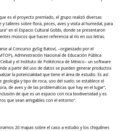
ue es el proyecto premiado, el grupo realizó diversas
 y talleres sobre flora, peces, aves y visita al humedal, para
ltura” en el Espacio Cultural Gobbi, donde se presentaron
entes músicos que hacen referencia al río en sus letras.
arse al Concurso gvSig Batoví, –organizado por el
(MTOP), Administración Nacional de Educación Pública
Ceibal y el Instituto de Politécnica de México– un software
nde a partir del uso de datos se pueden generar productos
izar la potencialidad que tiene el área de estudio. Es así
 geología y tipo de roca, uso del suelo; se establece el
ra, de aves y de las problemáticas que hay en el lugar”,
onclusión de que es un espacio con rica biodiversidad y es
ros que sean amigables con el entorno”.
boramos 20 mapas sobre el caso a estudio y los chiquilines