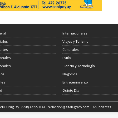
eral
Internacionales
ciales
Viajes y Turismo
ortes
Culturales
ionales
Estilo
ionales
Ciencia y Tecnología
ica
Negocios
les
Entretenimiento
ud
Quinto Día
andú, Uruguay
·
(598) 4722-3141
·
redaccion@eltelegrafo.com
|
Anunciantes