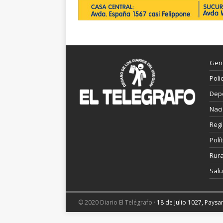
Gen
Poli
Dep
Nac
Reg
Polít
Rura
Sal
© 2020 Diario El Telégrafo ·
18 de Julio 1027, Pays