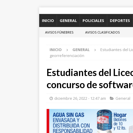
INICIO
GENERAL
POLICIALES
DEPORTES
AVISOS FÚNEBRES
AVISOS CLASIFICADOS
INICIO
GENERAL
Estudiantes del L
georreferenciación
Estudiantes del Lic
concurso de softwar
diciembre 26, 2022 - 12:47 am
General