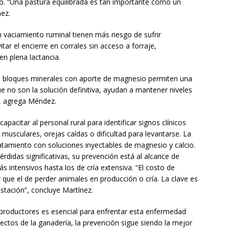
io. “Una pastura equilibrada es tan importante como un
ez.
 vaciamiento ruminal tienen más riesgo de sufrir
r el encierre en corrales sin acceso a forraje,
n plena lactancia.
os bloques minerales con aporte de magnesio permiten una
e no son la solución definitiva, ayudan a mantener niveles
”, agrega Méndez.
pacitar al personal rural para identificar signos clínicos
usculares, orejas caídas o dificultad para levantarse. La
atamiento con soluciones inyectables de magnesio y calcio.
didas significativas, su prevención está al alcance de
 intensivos hasta los de cría extensiva. “El costo de
e el de perder animales en producción o cría. La clave es
stación”, concluye Martínez.
 y productores es esencial para enfrentar esta enfermedad
ectos de la ganadería, la prevención sigue siendo la mejor