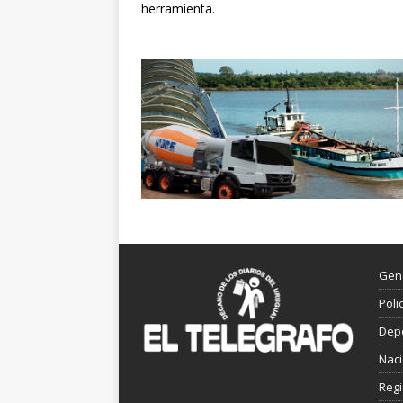
herramienta.
Gen
Poli
Dep
Nac
Reg