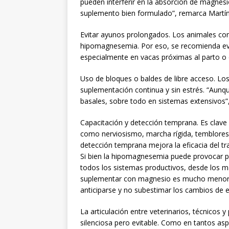
pueden interferir en la absorción de magnes
suplemento bien formulado”, remarca Martín
Evitar ayunos prolongados. Los animales con
hipomagnesemia. Por eso, se recomienda evita
especialmente en vacas próximas al parto o e
Uso de bloques o baldes de libre acceso. L
suplementación continua y sin estrés. “Aunqu
basales, sobre todo en sistemas extensivos
Capacitación y detección temprana. Es clave ca
como nerviosismo, marcha rígida, temblores m
detección temprana mejora la eficacia del tr
Si bien la hipomagnesemia puede provocar pér
todos los sistemas productivos, desde los más
suplementar con magnesio es mucho menor qu
anticiparse y no subestimar los cambios de e
La articulación entre veterinarios, técnicos
silenciosa pero evitable. Como en tantos asp