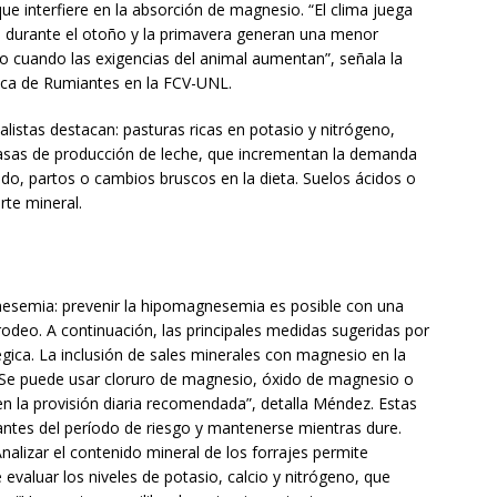
que interfiere en la absorción de magnesio. “El clima juega
as durante el otoño y la primavera generan una menor
sto cuando las exigencias del animal aumentan”, señala la
nica de Rumiantes en la FCV-UNL.
alistas destacan: pasturas ricas en potasio y nitrógeno,
 tasas de producción de leche, que incrementan la demanda
do, partos o cambios bruscos en la dieta. Suelos ácidos o
rte mineral.
esemia: prevenir la hipomagnesemia es posible con una
rodeo. A continuación, las principales medidas sugeridas por
gica. La inclusión de sales minerales con magnesio en la
. “Se puede usar cloruro de magnesio, óxido de magnesio o
n la provisión diaria recomendada”, detalla Méndez. Estas
antes del período de riesgo y mantenerse mientras dure.
nalizar el contenido mineral de los forrajes permite
 evaluar los niveles de potasio, calcio y nitrógeno, que