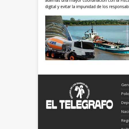
además una mayor coordinación con la Fiscalí
digital y evitar la impunidad de los responsab
Gen
Poli
Dep
Nac
Reg