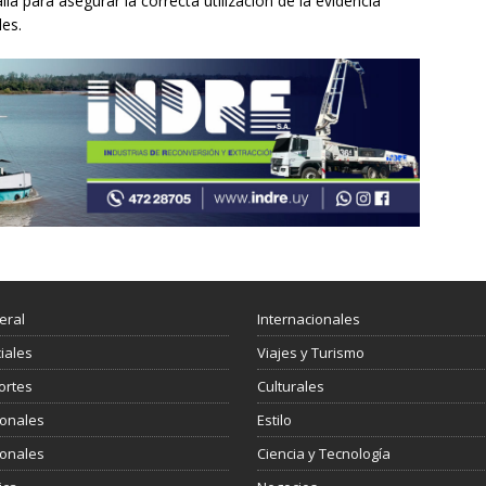
a para asegurar la correcta utilización de la evidencia
les.
eral
Internacionales
ciales
Viajes y Turismo
ortes
Culturales
ionales
Estilo
ionales
Ciencia y Tecnología