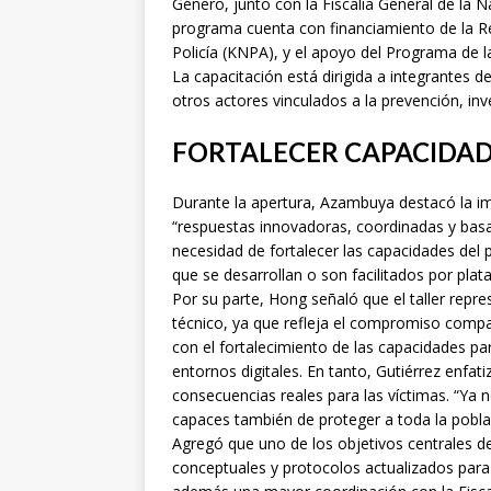
Género, junto con la Fiscalía General de la N
programa cuenta con financiamiento de la Re
Policía (KNPA), y el apoyo del Programa de 
La capacitación está dirigida a integrantes de
otros actores vinculados a la prevención, inv
FORTALECER CAPACIDAD
Durante la apertura, Azambuya destacó la im
“respuestas innovadoras, coordinadas y basa
necesidad de fortalecer las capacidades del pe
que se desarrollan o son facilitados por plat
Por su parte, Hong señaló que el taller repr
técnico, ya que refleja el compromiso comp
con el fortalecimiento de las capacidades para
entornos digitales. En tanto, Gutiérrez enfatiz
consecuencias reales para las víctimas. “Ya no
capaces también de proteger a toda la poblac
Agregó que uno de los objetivos centrales d
conceptuales y protocolos actualizados para 