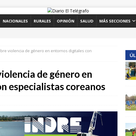
NACIONALES
RURALES
OPINIÓN
SALUD
MÁS SECCIONES
bre violencia de género en entornos digitales con
ÚL
iolencia de género en
on especialistas coreanos