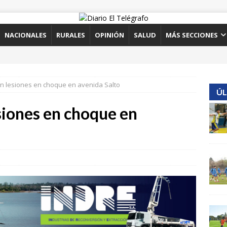
NACIONALES
RURALES
OPINIÓN
SALUD
MÁS SECCIONES
on lesiones en choque en avenida Salto
ÚL
siones en choque en