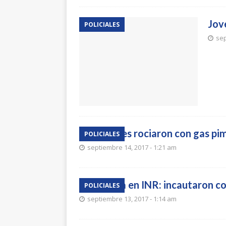
Jov
POLICIALES
sep
Ladrones rociaron con gas pi
POLICIALES
septiembre 14, 2017 - 1:21 am
Requisa en INR: incautaron cor
POLICIALES
septiembre 13, 2017 - 1:14 am