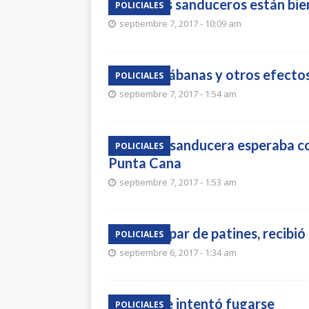
Turistas sanduceros están bien
POLICIALES
septiembre 7, 2017 - 10:09 am
Hurtó sábanas y otros efectos
POLICIALES
septiembre 7, 2017 - 1:54 am
Familia sanducera esperaba co
POLICIALES
Punta Cana
septiembre 7, 2017 - 1:53 am
Vendió par de patines, recibió 
POLICIALES
septiembre 6, 2017 - 1:34 am
Chocó e intentó fugarse
POLICIALES