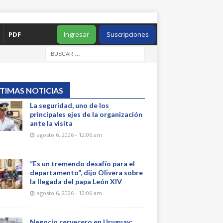
PDF
Ingresar
Suscripciones
TIMAS NOTICIAS
La seguridad, uno de los
principales ejes de la organización
ante la visita
agosto 6, 2026 - 12:06 am
“Es un tremendo desafío para el
departamento”, dijo Olivera sobre
la llegada del papa León XIV
agosto 6, 2026 - 12:06 am
Negocio cervecero en Uruguay: