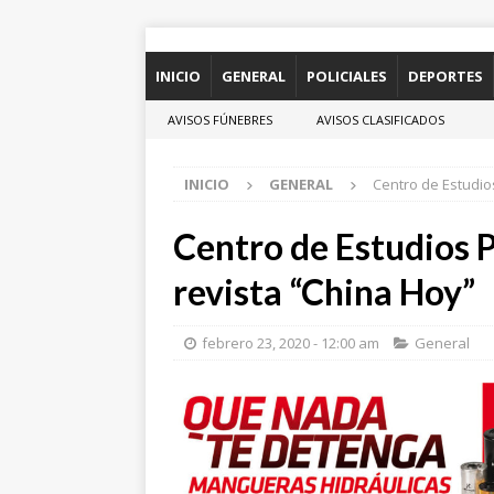
INICIO
GENERAL
POLICIALES
DEPORTES
AVISOS FÚNEBRES
AVISOS CLASIFICADOS
INICIO
GENERAL
Centro de Estudio
Centro de Estudios P
revista “China Hoy”
febrero 23, 2020 - 12:00 am
General