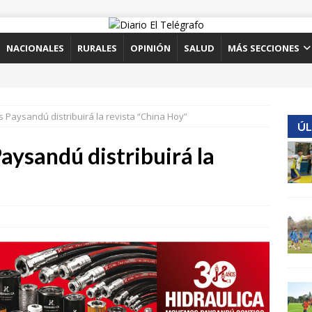
NACIONALES
RURALES
OPINIÓN
SALUD
MÁS SECCIONES
s Paysandú distribuirá la revista “China Hoy”
ÚL
aysandú distribuirá la