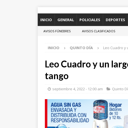
INICIO
GENERAL
POLICIALES
DEPORTES
AVISOS FÚNEBRES
AVISOS CLASIFICADOS
INICIO
QUINTO DÍA
Leo Cuadro y u
Leo Cuadro y un larg
tango
septiembre 4, 2022 - 12:00 am
Quinto D