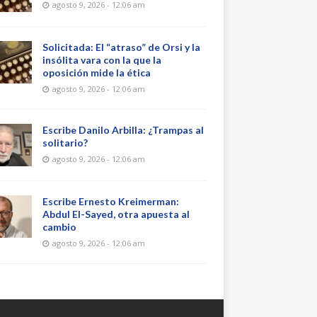
agosto 9, 2026 - 12:06 am
Solicitada: El “atraso” de Orsi y la
insólita vara con la que la
oposición mide la ética
agosto 9, 2026 - 12:06 am
Escribe Danilo Arbilla: ¿Trampas al
solitario?
agosto 9, 2026 - 12:06 am
Escribe Ernesto Kreimerman:
Abdul El-Sayed, otra apuesta al
cambio
agosto 9, 2026 - 12:06 am