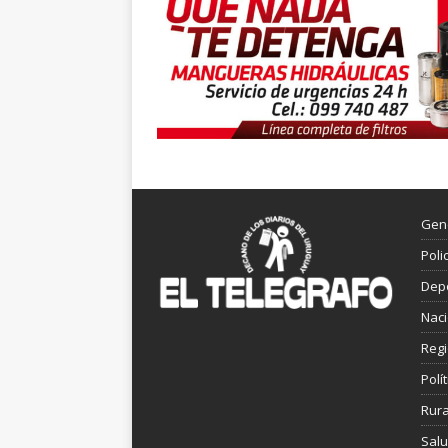
Gen
Poli
Dep
Nac
Reg
Polít
Rura
Sal