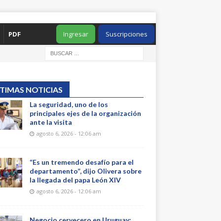
PDF
Ingresar
Suscripciones
TIMAS NOTICIAS
La seguridad, uno de los
principales ejes de la organización
ante la visita
agosto 6, 2026 - 12:06 am
“Es un tremendo desafío para el
departamento”, dijo Olivera sobre
la llegada del papa León XIV
agosto 6, 2026 - 12:06 am
Negocio cervecero en Uruguay: