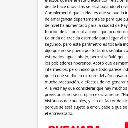
efectos que tiene esta crecida con relación 
desde hace unos días se está bajando el niv
Complementó que la idea es que se pueda ir
de emergencia departamentales para que pue
de nivel ha aumentado para la ciudad de Pays
función de las precipitaciones que ocurriero
La onda de crecida estimada para llegar al 
segundo, pero este parámetro es todavía inci
dijo que no se puede por lo tanto, señalar c
estimados aguas abajo, pero sí señaló que l
los pobladores ribereños. Acotó que asimismo 
intermedios, pero indicó que todo parece ind
que la que se dio en octubre del año pasado
mucha precaución, a efectos de no generar ex
A la vez hay que considerar que hay muchos 
previsiones no se cumplan exactamente: “Ha
históricos de caudales, y ello es factor de 
porque se está sujeto a error, pese a que s
el entrevistado.