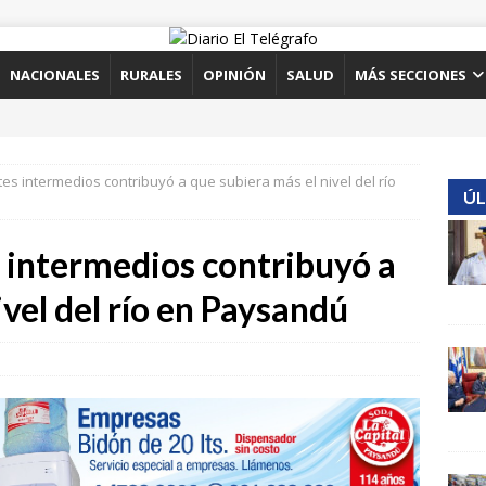
NACIONALES
RURALES
OPINIÓN
SALUD
MÁS SECCIONES
es intermedios contribuyó a que subiera más el nivel del río
ÚL
s intermedios contribuyó a
ivel del río en Paysandú