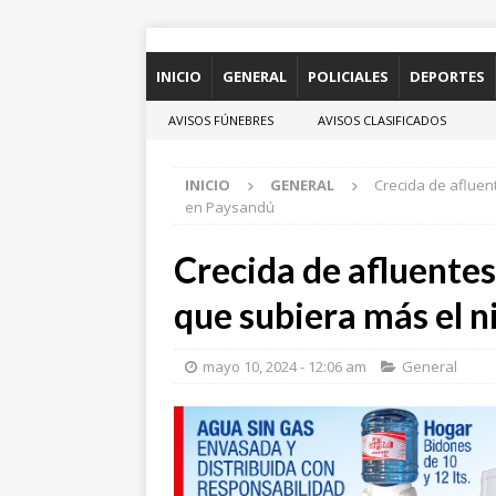
INICIO
GENERAL
POLICIALES
DEPORTES
AVISOS FÚNEBRES
AVISOS CLASIFICADOS
INICIO
GENERAL
Crecida de afluent
en Paysandú
Crecida de afluente
que subiera más el n
mayo 10, 2024 - 12:06 am
General