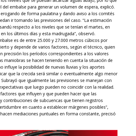
a los niveles que se puedan alcanzar aguas abajo, por lo que
el del embalse para generar un volumen de espera, explicó.
 erogando de forma paulatina y dando aviso a los comités
dan ir tomando las previsiones del caso. “La estimación
andú respecto a los niveles que se tenían el martes, en
n en los últimos días y esta madrugada”, observó.
embalse es de entre 25.000 y 27.000 metros cúbicos por
erto y depende de varios factores, según el técnico, quien
on precisión los períodos correspondientes a los valores
as maniobras se hacen teniendo en cuenta la situación de
influye la posibilidad de nuevas lluvias y los aportes
icar que la crecida será similar o eventualmente algo menor
. Subrayó que igualmente las previsiones se manejan con
pectativas que luego pueden no coincidir con la realidad.
factores que influyen y que pueden hacer que las
y contribuciones de subcuencas que tienen registros
incertidumbre en cuanto a establecer márgenes posibles”,
e hacen mediaciones puntuales en forma constante, precisó