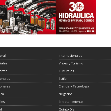
eral
Internacionales
ciales
Viajes y Turismo
ortes
Culturales
ionales
Estilo
ionales
Ciencia y Tecnología
ica
Negocios
les
Entretenimiento
ud
Quinto Día