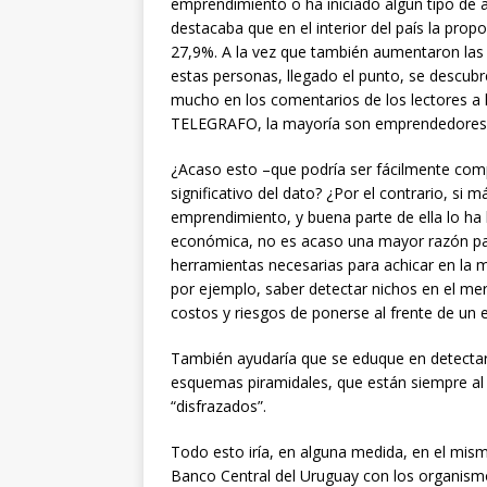
emprendimiento o ha iniciado algún tipo de 
destacaba que en el interior del país la p
27,9%. A la vez que también aumentaron la
estas personas, llegado el punto, se descu
mucho en los comentarios de los lectores a 
TELEGRAFO, la mayoría son emprendedores p
¿Acaso esto –que podría ser fácilmente comp
significativo del dato? ¿Por el contrario, si 
emprendimiento, y buena parte de ella lo ha 
económica, no es acaso una mayor razón para
herramientas necesarias para achicar en la m
por ejemplo, saber detectar nichos en el mer
costos y riesgos de ponerse al frente de un
También ayudaría que se eduque en detectar
esquemas piramidales, que están siempre al
“disfrazados”.
Todo esto iría, en alguna medida, en el mismo
Banco Central del Uruguay con los organismo