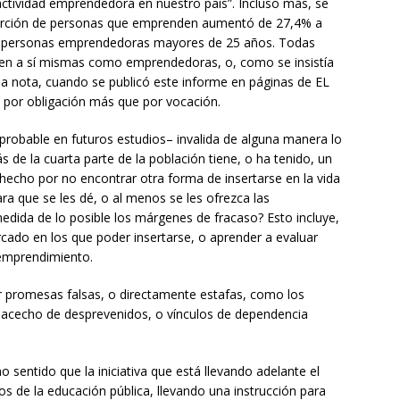
actividad emprendedora en nuestro país”. Incluso más, se
roporción de personas que emprenden aumentó de 27,4% a
s personas emprendedoras mayores de 25 años. Todas
bren a sí mismas como emprendedoras, o, como se insistía
la nota, cuando se publicó este informe en páginas de EL
or obligación más que por vocación.
robable en futuros estudios– invalida de alguna manera lo
más de la cuarta parte de la población tiene, o ha tenido, un
hecho por no encontrar otra forma de insertarse en la vida
 que se les dé, o al menos se les ofrezca las
edida de lo posible los márgenes de fracaso? Esto incluye,
cado en los que poder insertarse, o aprender a evaluar
 emprendimiento.
 promesas falsas, o directamente estafas, como los
 acecho de desprevenidos, o vínculos de dependencia
 sentido que la iniciativa que está llevando adelante el
s de la educación pública, llevando una instrucción para