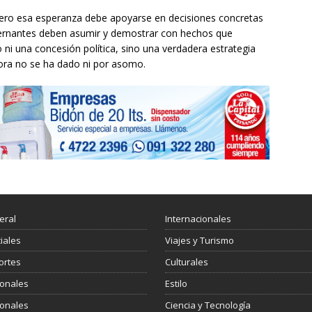
pero esa esperanza debe apoyarse en decisiones concretas
ernantes deben asumir y demostrar con hechos que
o ni una concesión política, sino una verdadera estrategia
hora no se ha dado ni por asomo.
eral
Internacionales
ciales
Viajes y Turismo
ortes
Culturales
ionales
Estilo
ionales
Ciencia y Tecnología