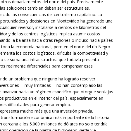
 otros departamentos del norte del país. Precisamente
 las soluciones también deben ser estructurales.
ecido las consecuencias del centralismo capitalino. La
, oportunidades y decisiones en Montevideo ha generado una
alquier inversor, instalarse a cientos de kilómetros del
or y de los centros logísticos implica asumir costos
ando la balanza hacia otras regiones o incluso hacia países
 toda la economía nacional, pero en el norte del río Negro
ementa los costos logísticos, dificulta la competitividad y
ello se suma una infraestructura que todavía presenta
ivos realmente diferenciales para compensar esas
ando un problema que ninguno ha logrado resolver
 inversiones —muy limitadas— no han contemplado las
ble avanzar hacia un régimen específico que otorgue ventajas
s productivos en el interior del país, especialmente en
es dificultades para generar empleo.
 representa mucho más que una inversión privada.
 transformación económica más importante de la historia
n cercana a los 5.000 millones de dólares no solo tendría
erior operación de la planta de hidrógeno verde y e-