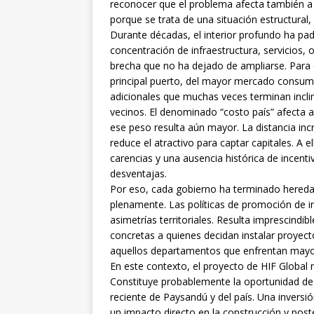
reconocer que el problema afecta también a
porque se trata de una situación estructural,
Durante décadas, el interior profundo ha pad
concentración de infraestructura, servicios
brecha que no ha dejado de ampliarse. Para cu
principal puerto, del mayor mercado consumid
adicionales que muchas veces terminan inclin
vecinos. El denominado “costo país” afecta a
ese peso resulta aún mayor. La distancia incr
reduce el atractivo para captar capitales. A 
carencias y una ausencia histórica de incent
desventajas.
Por eso, cada gobierno ha terminado hered
plenamente. Las políticas de promoción de
asimetrías territoriales. Resulta imprescindi
concretas a quienes decidan instalar proyecto
aquellos departamentos que enfrentan mayor
En este contexto, el proyecto de HIF Global
Constituye probablemente la oportunidad de
reciente de Paysandú y del país. Una inversió
un impacto directo en la construcción y post