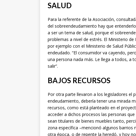
SALUD
Para la referente de la Asociación, consulta
del sobreendeudamiento hay que entenderl
a ser un tema de salud, porque el sobreende
problemas a nivel de estrés. El Ministerio de
por ejemplo con el Ministerio de Salud Públi
endeudado. “El consumidor va cayendo, pero n
una persona nada más. Le llega a todos, a t
salir”.
BAJOS RECURSOS
Por otra parte llevaron a los legisladores e
endeudamiento, debería tener una mirada má
recursos, como está planteado en el proyecto
acceder a dichos procesos las personas que n
sean titulares de bienes muebles tanto, perc
zona específica –mencionó algunos barrios
otra época, o de repente la heredó, y hoy no