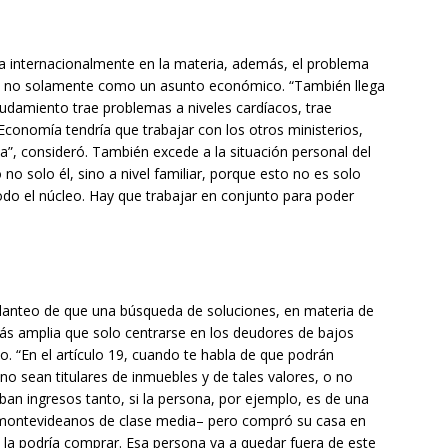
da internacionalmente en la materia, además, el problema
o no solamente como un asunto económico. “También llega
udamiento trae problemas a niveles cardíacos, trae
 Economía tendría que trabajar con los otros ministerios,
ca”, consideró. También excede a la situación personal del
o solo él, sino a nivel familiar, porque esto no es solo
odo el núcleo. Hay que trabajar en conjunto para poder
l planteo de que una búsqueda de soluciones, en materia de
s amplia que solo centrarse en los deudores de bajos
. “En el artículo 19, cuando te habla de que podrán
o sean titulares de inmuebles y de tales valores, o no
iban ingresos tanto, si la persona, por ejemplo, es de una
 montevideanos de clase media– pero compró su casa en
 la podría comprar. Esa persona va a quedar fuera de este