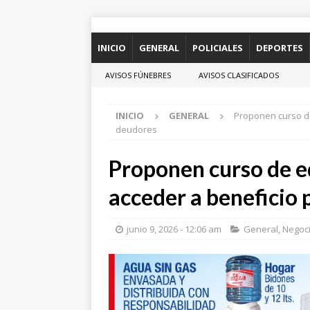
INICIO
GENERAL
POLICIALES
DEPORTES
AVISOS FÚNEBRES
AVISOS CLASIFICADOS
INICIO
GENERAL
Proponen curso de
deudores
Proponen curso de e
acceder a beneficio
junio 9, 2026 - 12:06 am
General
,
Negoc