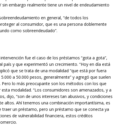
 Y sin embargo realmente tiene un nivel de endeudamiento
l sobreendeudamiento en general, “de todos los
proteger al consumidor, que es una persona doblemente
egundo como sobreendeudado”.
 intervención fue el caso de los préstamos “gota a gota”,
l país y que experimentó un crecimiento. “Hoy en día está
plicó que se trata de una modalidad “que está por fuera
e 5.000 a 50.000 pesos, generalmente” y agregó que suelen
o. Pero lo más preocupante son los métodos con los que
r esta modalidad. “Los consumidores son amenazados, y a
s, dijo, “son de unos intereses tan abusivos, y condiciones
e altos. Ahí tenemos una combinación importantísima, es
 traer un préstamo, pero un préstamo que se conecta ya
iones de vulnerabilidad financiera, estos créditos
comercio.