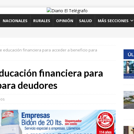
NACIONALES
RURALES
OPINIÓN
SALUD
MÁS SECCIONES
 educación financiera para acceder a beneficio para
ÚL
ducación financiera para
 para deudores
ios