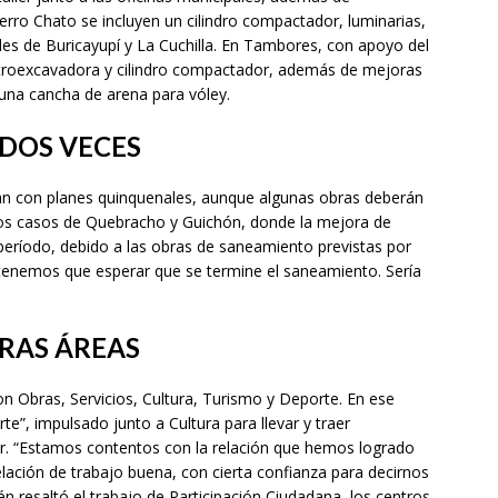
rro Chato se incluyen un cilindro compactador, luminarias,
s de Buricayupí y La Cuchilla. En Tambores, con apoyo del
retroexcavadora y cilindro compactador, además de mejoras
y una cancha de arena para vóley.
 DOS VECES
tan con planes quinquenales, aunque algunas obras deberán
 los casos de Quebracho y Guichón, donde la mejora de
 período, debido a las obras de saneamiento previstas por
 tenemos que esperar que se termine el saneamiento. Sería
RAS ÁREAS
n Obras, Servicios, Cultura, Turismo y Deporte. En ese
”, impulsado junto a Cultura para llevar y traer
ior. “Estamos contentos con la relación que hemos logrado
elación de trabajo buena, con cierta confianza para decirnos
n resaltó el trabajo de Participación Ciudadana, los centros