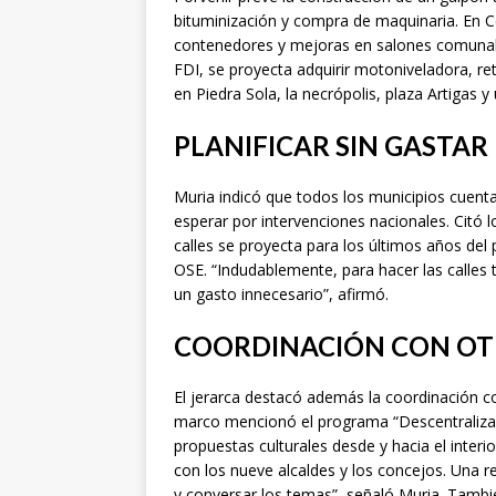
bituminización y compra de maquinaria. En Ce
contenedores y mejoras en salones comunale
FDI, se proyecta adquirir motoniveladora, 
en Piedra Sola, la necrópolis, plaza Artigas 
PLANIFICAR SIN GASTAR
Muria indicó que todos los municipios cuen
esperar por intervenciones nacionales. Citó
calles se proyecta para los últimos años del
OSE. “Indudablemente, para hacer las calles
un gasto innecesario”, afirmó.
COORDINACIÓN CON OT
El jerarca destacó además la coordinación co
marco mencionó el programa “Descentralizarte
propuestas culturales desde y hacia el inter
con los nueve alcaldes y los concejos. Una r
y conversar los temas”, señaló Muria. Tambié