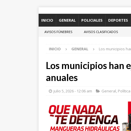
INICIO
GENERAL
POLICIALES
DEPORTES
AVISOS FÚNEBRES
AVISOS CLASIFICADOS
INICIO
GENERAL
Los municipios h
Los municipios han 
anuales
julio 5, 2026 - 12:06 am
General
,
Política