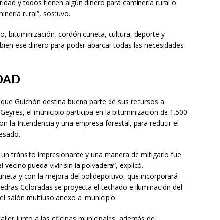
ridad y todos tienen algún dinero para caminería rural o
inería rural”, sostuvo.
, bituminización, cordón cuneta, cultura, deporte y
bien ese dinero para poder abarcar todas las necesidades
DAD
 que Guichón destina buena parte de sus recursos a
eyres, el municipio participa en la bituminización de 1.500
n la Intendencia y una empresa forestal, para reducir el
pesado.
 un tránsito impresionante y una manera de mitigarlo fue
 vecino pueda vivir sin la polvadera”, explicó.
neta y con la mejora del polideportivo, que incorporará
iedras Coloradas se proyecta el techado e iluminación del
el salón multiuso anexo al municipio.
aller junto a las oficinas municipales, además de