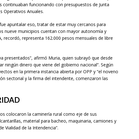
s continuaban funcionando con presupuestos de Junta
es Operativos Anuales.
fue apuntalar eso, tratar de estar muy cercanos para
“los nueve municipios cuentan con mayor autonomía y
al A, recordó, representa 162.000 pesos mensuales de libre
ya presentados”, afirmó Muria, quien subrayó que desde
r ningún dinero que viene del gobierno nacional”. Según
ectos en la primera instancia abierta por OPP y “el noveno
ón sectorial y la firma del intendente, comenzaron las
RIDAD
pios colocaron la caminería rural como eje de sus
lcantarillas, material para bacheo, maquinaria, camiones y
 Vialidad de la Intendencia”.