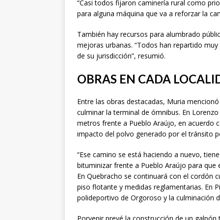
“Casi todos fijaron caminería rural como prio
para alguna máquina que va a reforzar la cam
También hay recursos para alumbrado público
mejoras urbanas. “Todos han repartido muy 
de su jurisdicción”, resumió.
OBRAS EN CADA LOCALI
Entre las obras destacadas, Muria mencionó
culminar la terminal de ómnibus. En Lorenzo G
metros frente a Pueblo Araújo, en acuerdo co
impacto del polvo generado por el tránsito 
“Ese camino se está haciendo a nuevo, tiene
bituminizar frente a Pueblo Araújo para que el
En Quebracho se continuará con el cordón cu
piso flotante y medidas reglamentarias. En P
polideportivo de Orgoroso y la culminación d
Porvenir prevé la construcción de un galpón t