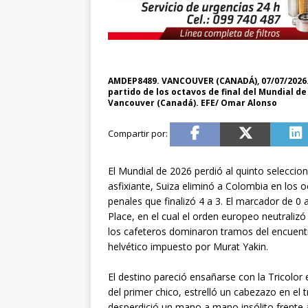
AMDEP8489. VANCOUVER (CANADÁ), 07/07/2026.-
partido de los octavos de final del Mundial de
Vancouver (Canadá). EFE/ Omar Alonso
El Mundial de 2026 perdió al quinto selecci
asfixiante, Suiza eliminó a Colombia en los 
penales que finalizó 4 a 3. El marcador de 0
Place, en el cual el orden europeo neutralizó
los cafeteros dominaron tramos del encuentr
helvético impuesto por Murat Yakin.
El destino pareció ensañarse con la Tricolor
del primer chico, estrelló un cabezazo en el
desperdició un mano a mano insólito frente a