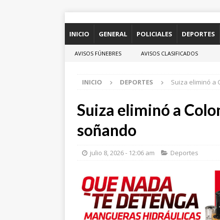
INICIO
GENERAL
POLICIALES
DEPORTES
AVISOS FÚNEBRES
AVISOS CLASIFICADOS
INICIO
DEPORTES
Suiza eliminó a
Suiza eliminó a Colo
soñando
julio 8, 2026 - 12:06 am
Deportes