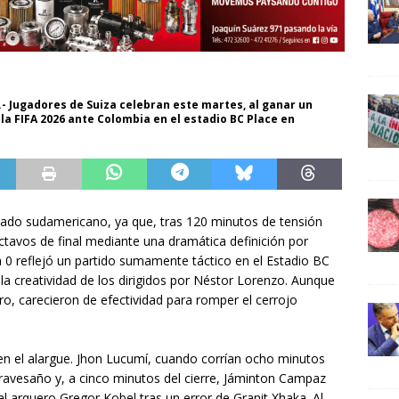
 Jugadores de Suiza celebran este martes, al ganar un
 la FIFA 2026 ante Colombia en el estadio BC Place en
onado sudamericano, ya que, tras 120 minutos de tensión
octavos de final mediante una dramática definición por
 a 0 reflejó un partido sumamente táctico en el Estadio BC
 la creatividad de los dirigidos por Néstor Lorenzo. Aunque
o, carecieron de efectividad para romper el cerrojo
 en el alargue. Jhon Lucumí, cuando corrían ocho minutos
 travesaño y, a cinco minutos del cierre, Jáminton Campaz
l arquero Gregor Kobel tras un error de Granit Xhaka. Al