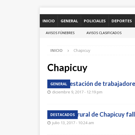
INICIO
GENERAL
POLICIALES
DEPORTES
AVISOS FÚNEBRES
AVISOS CLASIFICADOS
INICIO
Chapicuy
Chapicuy
Manifestación de trabajadores
GENERAL
diciembre 9, 2017 - 12:19 pm
Productor rural de Chapicuy fal
DESTACADOS
julio 13, 2017 - 10:24 am