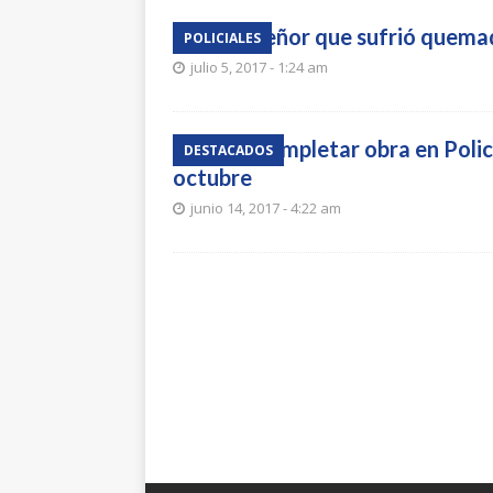
Falleció señor que sufrió quem
POLICIALES
julio 5, 2017 - 1:24 am
Esperan completar obra en Polic
DESTACADOS
octubre
junio 14, 2017 - 4:22 am