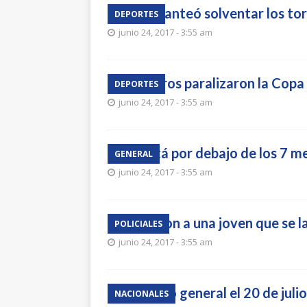
La AUF planteó solventar los to
DEPORTES
junio 24, 2017 - 3:55 am
Los árbitros paralizaron la Copa
DEPORTES
junio 24, 2017 - 3:55 am
El río está por debajo de los 7 
GENERAL
junio 24, 2017 - 3:55 am
Rescataron a una joven que se l
POLICIALES
junio 24, 2017 - 3:55 am
Habrá paro general el 20 de julio
NACIONALES