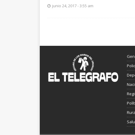
junio 24, 2017 - 3:55 am
Gen
Poli
Dep
Nac
Reg
Polít
Rura
Sal