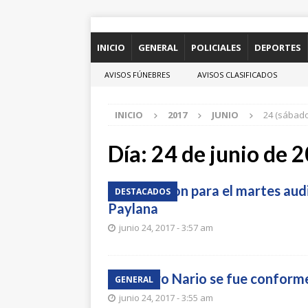
INICIO
GENERAL
POLICIALES
DEPORTES
AVISOS FÚNEBRES
AVISOS CLASIFICADOS
INICIO
2017
JUNIO
24 (sábado
Día:
24 de junio de 
Confirmaron para el martes audi
DESTACADOS
Paylana
junio 24, 2017 - 3:57 am
Alejandro Nario se fue conforme
GENERAL
junio 24, 2017 - 3:55 am