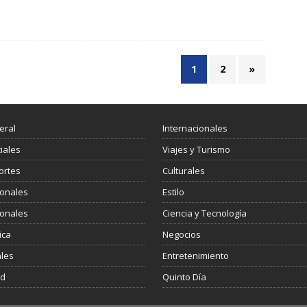
1
2
»
eral
Internacionales
ciales
Viajes y Turismo
ortes
Culturales
ionales
Estilo
ionales
Ciencia y Tecnología
ica
Negocios
les
Entretenimiento
ud
Quinto Día