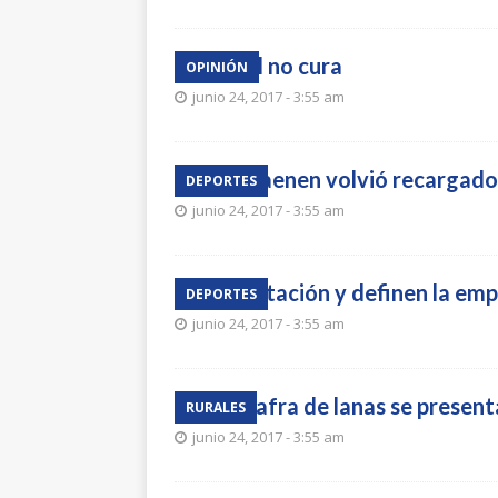
La cárcel no cura
OPINIÓN
junio 24, 2017 - 3:55 am
Matías Laenen volvió recargado
DEPORTES
junio 24, 2017 - 3:55 am
Cerró licitación y definen la em
DEPORTES
junio 24, 2017 - 3:55 am
Nueva zafra de lanas se presen
RURALES
junio 24, 2017 - 3:55 am