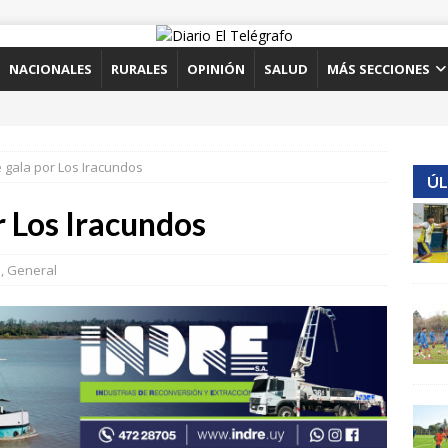
NACIONALES
RURALES
OPINIÓN
SALUD
MÁS SECCIONES
gala por Los Iracundos
ÚL
r Los Iracundos
s
,
General