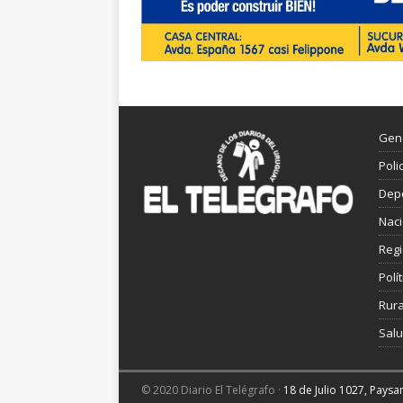
Gen
Poli
Dep
Nac
Reg
Polít
Rura
Sal
© 2020 Diario El Telégrafo ·
18 de Julio 1027, Pays