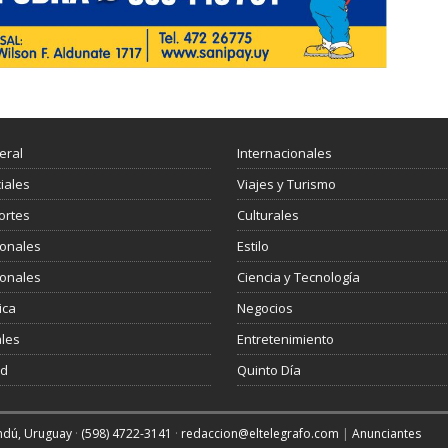
eral
Internacionales
ciales
Viajes y Turismo
ortes
Culturales
ionales
Estilo
ionales
Ciencia y Tecnología
ica
Negocios
les
Entretenimiento
ud
Quinto Día
andú, Uruguay
·
(598) 4722-3141
·
redaccion@eltelegrafo.com
|
Anunciantes