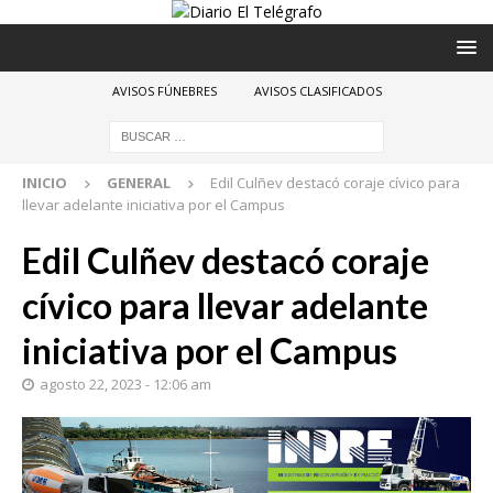
AVISOS FÚNEBRES
AVISOS CLASIFICADOS
INICIO
GENERAL
Edil Culñev destacó coraje cívico para
llevar adelante iniciativa por el Campus
Edil Culñev destacó coraje
cívico para llevar adelante
iniciativa por el Campus
agosto 22, 2023 - 12:06 am